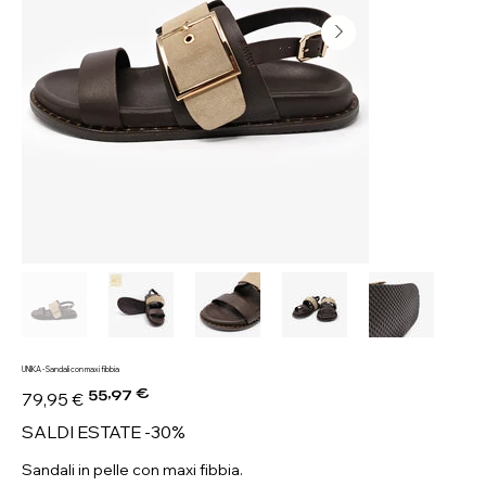
UNIKA - Sandali con maxi fibbia
55,97 €
Prezzo
Prezzo
79,95 €
originale
scontato
SALDI ESTATE -30%
Sandali in pelle con maxi fibbia.