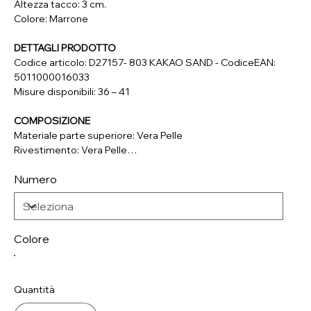
Altezza tacco: 3 cm.
Colore: Marrone
DETTAGLI PRODOTTO
Codice articolo: D27157- 803 KAKAO SAND - CodiceEAN:
5011000016033
Misure disponibili: 36 – 41
COMPOSIZIONE
Materiale parte superiore: Vera Pelle
Rivestimento: Vera Pelle
Soletta: Vera Pelle
Numero
Suola: Materiale Sintetico
Colore
Quantità