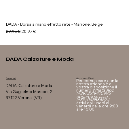
DADA - Borsa a mano effetto rete - Marrone, Beige
Prezzo regolare
Prezzo scontato
29,95 €
20,97 €
DADA Calzature e Moda
Assistenza Clienti
Contattaci
Per comunicare con la
nostra azienda è a
DADA Calzature e Moda
vostra disposizione il
numero
What's App
Via Guglielmo Marconi, 2
(+39) 3519470995
oppure il nr. fisso
37122 Verona (VR)
(+39) 045584624
attivi dal lunedì al
venerdi dalle ore 9:00
alle 15:00