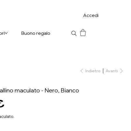
Accedi
ori
Buono regalo
Indietro
Avanti
llino maculato - Nero, Bianco
€
aculato.