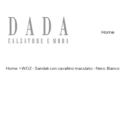
Spese di spedizione gratuite per ordini superiori a 39€ con pagame
Home
Home
>
WOZ - Sandali con cavallino maculato - Nero, Bianco