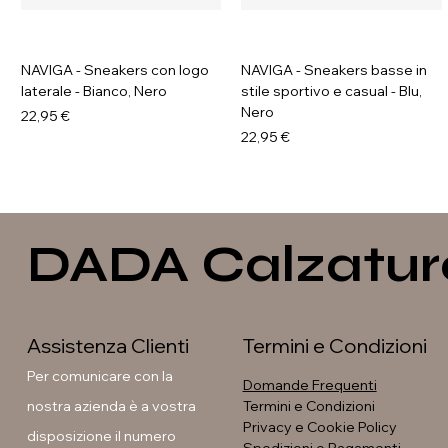
NAVIGA - Sneakers con logo
NAVIGA - Sneakers basse in
laterale - Bianco, Nero
stile sportivo e casual - Blu,
Nero
Prezzo
22,95 €
Prezzo
22,95 €
DADA Calzatur
Assistenza Clienti
Termini e Condizioni
Per comunicare con la
Domande Frequenti
nostra azienda è a vostra
Termini e Condizioni
Privacy e Cookie Policy
disposizione il numero
Soleil - Anfibi con fibbia e
GAVI - Stivaletti con fibbia e
GALIA - Sneakers platform
GAVI - Anfibi con suola