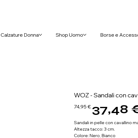
nto anticipato
Calzature Donna
Shop Uomo
Borse e Access
WOZ - Sandali con cava
37,48 
Prezzo
Prezzo
74,95 €
originale
scontato
Sandali in pelle con cavallino m
Altezza tacco: 3 cm.
Colore: Nero, Bianco