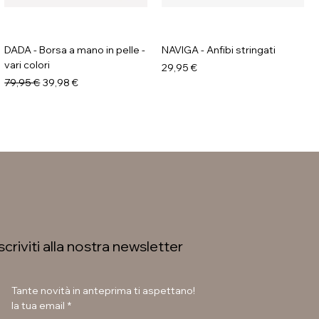
DADA - Borsa a mano in pelle -
NAVIGA - Anfibi stringati
vari colori
Prezzo
29,95 €
Prezzo regolare
Prezzo scontato
79,95 €
39,98 €
Iscriviti alla nostra newsletter
Tante novità in anteprima ti aspettano!
la tua email
*
GALIA - Anfibi con suola
LAURA BETTINI - Texani tacco