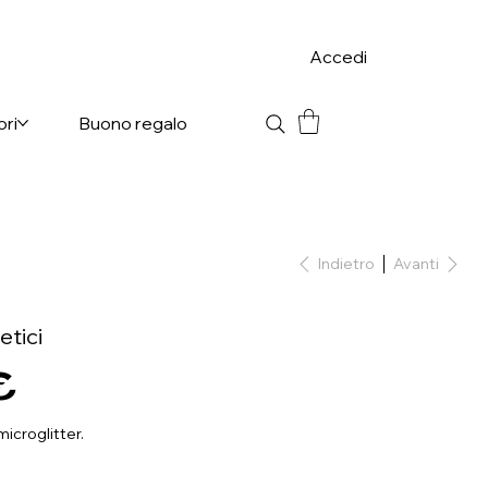
Accedi
ori
Buono regalo
Indietro
Avanti
etici
€
microglitter.