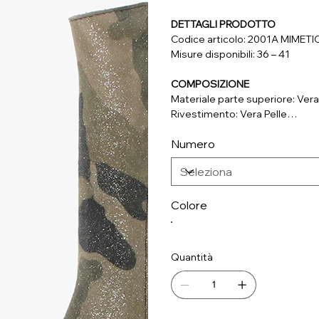
DETTAGLI PRODOTTO
Codice articolo: 2001A MIMET
Misure disponibili: 36 – 41
COMPOSIZIONE
Materiale parte superiore: Vera
Rivestimento: Vera Pelle
Soletta: Vera Pelle
Numero
Suola: Materiale Sintetico
Colore
Quantità