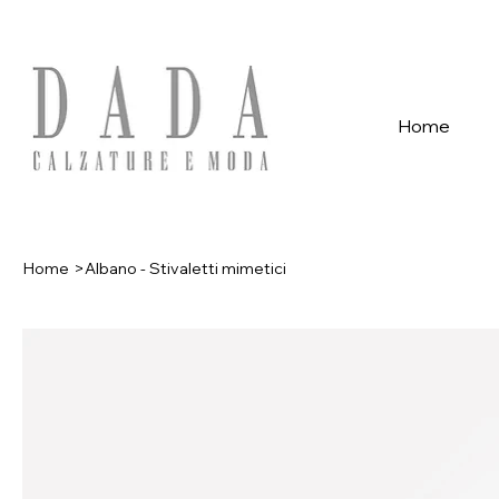
Spese di spedizione gratuite per ordini superiori a 39€ con pagame
Home
Home
>
Albano - Stivaletti mimetici