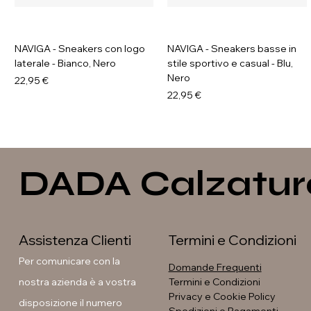
NAVIGA - Sneakers con logo
NAVIGA - Sneakers basse in
laterale - Bianco, Nero
stile sportivo e casual - Blu,
Nero
Prezzo
22,95 €
Prezzo
22,95 €
DADA Calzatur
Assistenza Clienti
Termini e Condizioni
Per comunicare con la
Domande Frequenti
nostra azienda è a vostra
Termini e Condizioni
Privacy e Cookie Policy
disposizione il numero
Soleil - Anfibi con fibbia e
GAVI - Stivaletti con fibbia e
GALIA - Sneakers platform
GAVI - Anfibi con suola