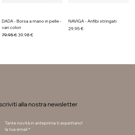
DADA - Borsa a mano in pelle -
NAVIGA - Anfibi stringati
vari colori
Prezzo
29,95 €
Prezzo regolare
Prezzo scontato
79,95 €
39,98 €
Iscriviti alla nostra newsletter
Tante novità in anteprima ti aspettano!
la tua email
*
GALIA - Anfibi con suola
LAURA BETTINI - Texani tacco