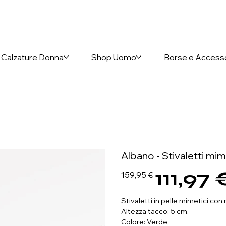
nto anticipato
Calzature Donna
Shop Uomo
Borse e Access
Albano - Stivaletti mim
111,97 
Prezzo
Prezzo
159,95 €
originale
scontato
Stivaletti in pelle mimetici con 
Altezza tacco: 5 cm.
Colore: Verde