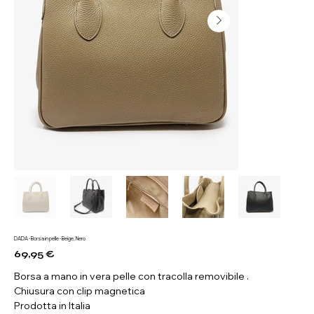
DADA - Borsa in pelle - Beige, Nero
69,95 €
Prezzo
Borsa a mano in vera pelle con tracolla removibile .
Chiusura con clip magnetica
Prodotta in Italia