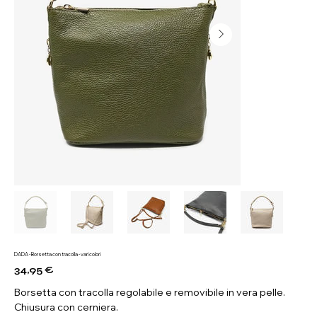
DADA - Borsetta con tracolla - vari colori
34,95 €
Prezzo
Borsetta con tracolla regolabile e removibile in vera pelle.
Chiusura con cerniera.