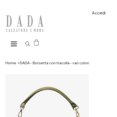
Spese di spedizione gratuite per ordini superiori a 39€ con pagame
Accedi
Home
>
DADA - Borsetta con tracolla - vari colori