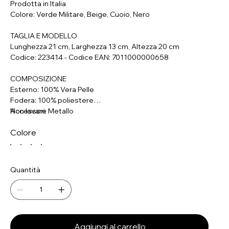
Prodotta in Italia
Colore: Verde Militare, Beige, Cuoio, Nero
TAGLIA E MODELLO
Lunghezza 21 cm, Larghezza 13 cm, Altezza 20 cm
Codice: 223414 - Codice EAN: 7011000000658
COMPOSIZIONE
Esterno: 100% Vera Pelle
Fodera: 100% poliestere
Accessori: Metallo
Non lavare
Colore
Quantità
Aggiungi al carrello