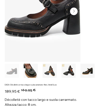
DADA - Décolletè con tacco largo e suola carrarmato - Nero, Verde Scuro
169,95 €
Prezzo
Prezzo
189,95 €
originale
scontato
Décolletè con tacco largo e suola carrarmato.
Altezza tacco: 8 cm.