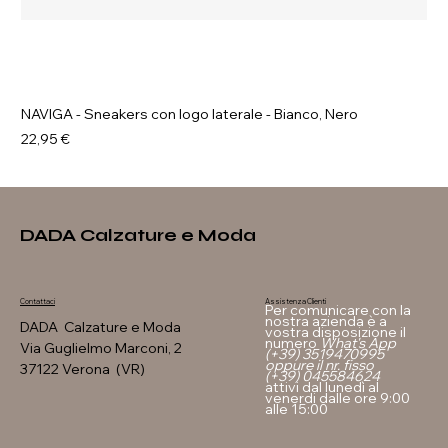
NAVIGA - Sneakers con logo laterale - Bianco, Nero
Prezzo
22,95 €
DADA Calzature e Moda
Assistenza Clienti
Contattaci
Per comunicare con la
nostra azienda è a
DADA Calzature e Moda
vostra disposizione il
numero
What's App
Via Guglielmo Marconi, 2
(+39) 3519470995
oppure il nr. fisso
37122 Verona (VR)
(+39) 045584624
attivi dal lunedì al
venerdi dalle ore 9:00
alle 15:00