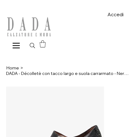
Spese di spedizione gratuite per ordini superiori a 39€ con pagame
Accedi
Home
>
DADA - Décolletè con tacco largo e suola carrarmato - Nero, Verde Scuro