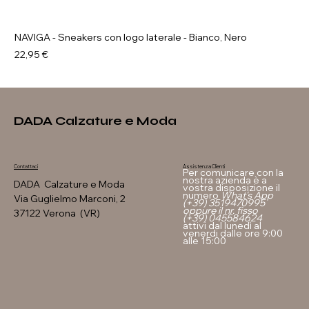
NAVIGA - Sneakers con logo laterale - Bianco, Nero
Prezzo
22,95 €
DADA Calzature e Moda
Assistenza Clienti
Contattaci
Per comunicare con la
nostra azienda è a
DADA Calzature e Moda
vostra disposizione il
numero
What's App
Via Guglielmo Marconi, 2
(+39) 3519470995
oppure il nr. fisso
37122 Verona (VR)
(+39) 045584624
attivi dal lunedì al
venerdi dalle ore 9:00
alle 15:00