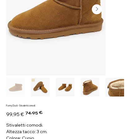
Funny Duck - Stivaletti comodi
74,95 €
Prezzo
Prezzo
99,95 €
originale
scontato
Stivaletti comodi.
Altezza tacco: 3 cm.
Colore: Cuoio