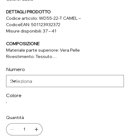
DETTAGLI PRODOTTO
Codice articolo: WD55-22-T CAMEL –
CodiceEAN: 501123932372
Misure disponibili: 37 – 41
COMPOSIZIONE
Materiale parte superiore: Vera Pelle
Rivestimento: Tessuto
Soletta: Tessuto
Numero
Suola: Materiale Sintetico
Colore
Quantità