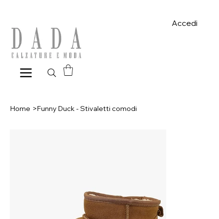
Spese di spedizione gratuite per ordini superiori a 39€ con pagame
Accedi
Home
>
Funny Duck - Stivaletti comodi