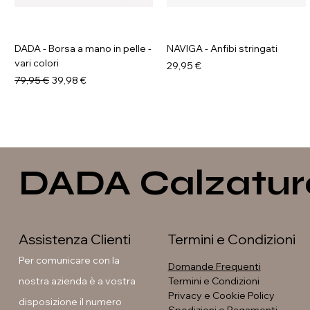
DADA - Borsa a mano in pelle -
NAVIGA - Anfibi stringati
vari colori
Prezzo
29,95 €
Prezzo regolare
Prezzo scontato
79,95 €
39,98 €
DADA Calzatur
Assistenza Clienti
Termini e Condizioni
Per comunicare con la
Domande Frequenti
nostra azienda è a vostra
Termini e Condizioni
Privacy e Cookie Policy
disposizione il numero
GALIA - Anfibi con suola
La Flor - Stivaletti arricciati -
LAURA BETTINI - Texani tacco
La Flor - Décolleté con