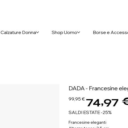
nto anticipato
Calzature Donna
Shop Uomo
Borse e Access
DADA - Francesine ele
74,97 
Prezzo
Prezzo
99,95 €
originale
scontato
SALDI ESTATE -25%
Francesine eleganti