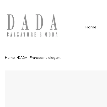
Spese di spedizione gratuite per ordini superiori a 39€ con pagame
Home
Home
>
DADA - Francesine eleganti