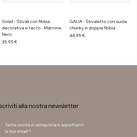
Soleil - Stivali con fibbia
GALIA - Stivaletto con suola
decorativa e tacco - Marrone,
chunky e doppia fibbia
Nero
Prezzo
44,95 €
Prezzo
35,95 €
Iscriviti alla nostra newsletter
Tante novità in anteprima ti aspettano!
la tua email
*
Soleil - Stivali flat con fibbia
Soleil - Stivaletti con fibbia -