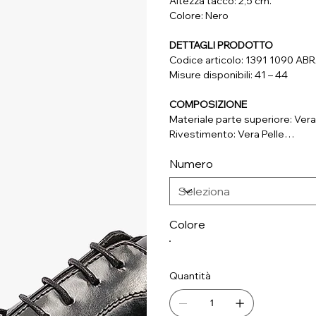
Altezza tacco: 2,5 cm.
Colore: Nero
DETTAGLI PRODOTTO
Codice articolo: 1391 1090 A
Misure disponibili: 41 – 44
COMPOSIZIONE
Materiale parte superiore: Vera
Rivestimento: Vera Pelle
Soletta: Vera Pelle
Numero
Suola: Materiale Sintetico
Colore
Quantità