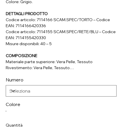
Colore: Grigio.
DETTAGLI PRODOTTO
Codice articolo: 7114166 SCAM.SPEC/TORTO – Codice
EAN: 7114166420336
Codice articolo: 7114155 SCAM.SPEC/RETE/BLU – Codice
EAN: 7114155420330
Misure disponibili: 40 – 5
COMPOSIZIONE
Materiale parte superiore: Vera Pelle, Tessuto
Rivestimento: Vera Pelle, Tessuto
Soletta: Vera Pelle
Numero
Suola: Materiale Sintetico
Colore
Quantità