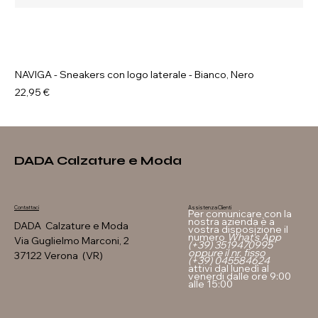
NAVIGA - Sneakers con logo laterale - Bianco, Nero
Prezzo
22,95 €
DADA Calzature e Moda
Assistenza Clienti
Contattaci
Per comunicare con la
nostra azienda è a
DADA Calzature e Moda
vostra disposizione il
numero
What's App
Via Guglielmo Marconi, 2
(+39) 3519470995
oppure il nr. fisso
37122 Verona (VR)
(+39) 045584624
attivi dal lunedì al
venerdi dalle ore 9:00
alle 15:00