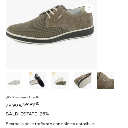
Igi&Co - Scarpe stringate - Tortora, Blu
59,93 €
Prezzo
Prezzo
79,90 €
originale
scontato
SALDI ESTATE -25%
Scarpe in pelle traforate con soletta estraibile.