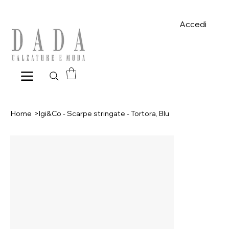
Spese di spedizione gratuite per ordini superiori a 39€ con pagame
Accedi
Home
>
Igi&Co - Scarpe stringate - Tortora, Blu