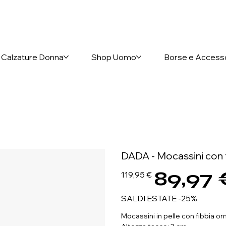
nto anticipato
Calzature Donna
Shop Uomo
Borse e Access
DADA - Mocassini con 
89,97 
Prezzo
Prezzo
119,95 €
originale
scontato
SALDI ESTATE -25%
Mocassini in pelle con fibbia o