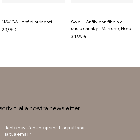
NAVIGA - Anfibi stringati
Soleil - Anfibi con fibbia e
suola chunky - Marrone, Nero
Prezzo
29,95 €
Prezzo
34,95 €
Iscriviti alla nostra newsletter
Tante novità in anteprima ti aspettano!
la tua email
*
LAURA BETTINI - Texani tacco
GAVI - Stivaletti con fibbia e