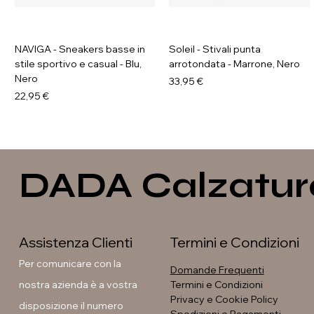
NAVIGA - Sneakers basse in
Soleil - Stivali punta
stile sportivo e casual - Blu,
arrotondata - Marrone, Nero
Nero
Prezzo
33,95 €
Prezzo
22,95 €
DADA Calzatur
Assistenza Clienti
Termini e Condizioni
Per comunicare con la
Domande Frequenti
nostra azienda è a vostra
Termini e Condizioni
Privacy e Cookie Policy
disposizione il numero
GALIA - Sneakers platform
GAVI - Anfibi con suola
Soleil - Stivali con fibbia
Soleil - Stivali flat con fibbia