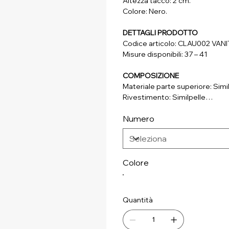
Altezza tacco: 2 cm.
Colore: Nero.
DETTAGLI PRODOTTO
Codice articolo: CLAU002 VAN
Misure disponibili: 37 – 41
COMPOSIZIONE
Materiale parte superiore: Simi
Rivestimento: Similpelle
Soletta: Vera Pelle
Numero
Suola: Materiale Sintetico
Colore
Quantità