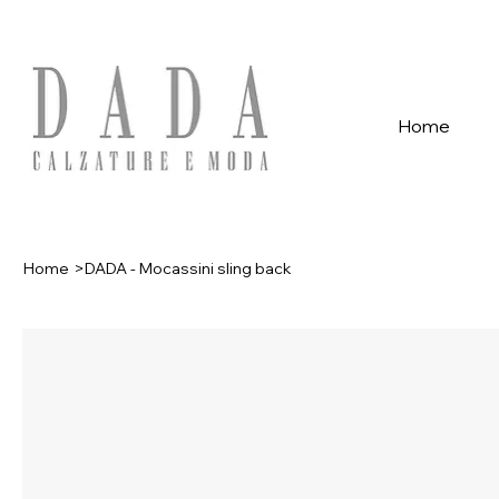
Spese di spedizione gratuite per ordini superiori a 39€ con pagame
Home
Home
>
DADA - Mocassini sling back