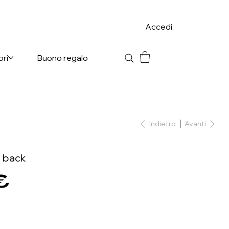
Accedi
ori
Buono regalo
Indietro
Avanti
g back
€