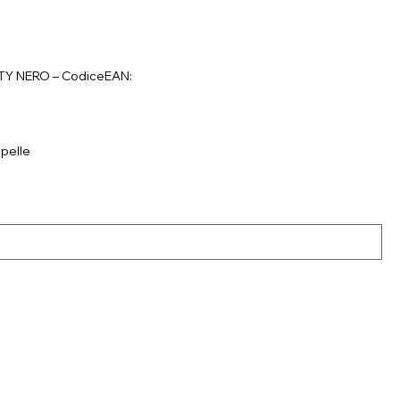
ITY NERO – CodiceEAN:
lpelle