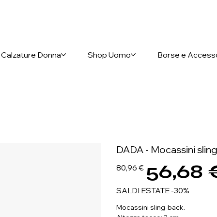
nto anticipato
Calzature Donna
Shop Uomo
Borse e Access
DADA - Mocassini slin
56,68 
Prezzo
Prezzo
80,96 €
originale
scontato
SALDI ESTATE -30%
Mocassini sling-back.