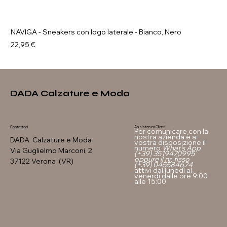
NAVIGA - Sneakers con logo laterale - Bianco, Nero
Prezzo
22,95 €
DADA Calzature e Moda
Assistenza Clienti
Contattaci
Per comunicare con la
nostra azienda è a
DADA Calzature e Moda
vostra disposizione il
numero
What's App
Via Guglielmo Marconi, 2
(+39) 3519470995
oppure il nr. fisso
37122 Verona (VR)
(+39) 045584624
attivi dal lunedì al
venerdi dalle ore 9:00
alle 15:00