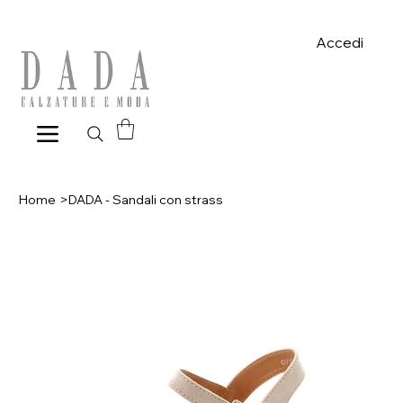
Spese di spedizione gratuite per ordini superiori a 39€ con pagame
Accedi
Home
>
DADA - Sandali con strass