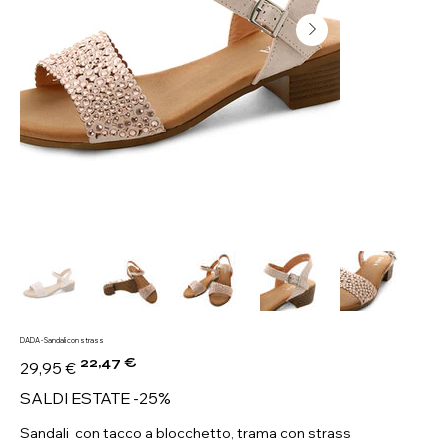
DADA - Sandali con strass
22,47 €
Prezzo
Prezzo
29,95 €
originale
scontato
SALDI ESTATE -25%
Sandali con tacco a blocchetto, trama con strass