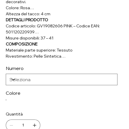
decorativi.
Colore: Rosa
Altezza del tacco: 4 cm
DETTAGLI PRODOTTO
Codice articolo: GV19082606 PINK – Codice EAN:
501120220939
Misure disponibili: 37 – 41
COMPOSIZIONE
Materiale parte superiore: Tessuto
Rivestimento: Pelle Sintetica
Soletta: Pelle Sintetica
Numero
Suola: Materiale Sintetico
Colore
Quantità