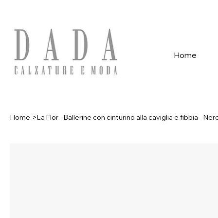
Spese di spedizione gratuite per ordini superiori a 39€ con pagame
Home
Home
>
La Flor - Ballerine con cinturino alla caviglia e fibbia - Ner