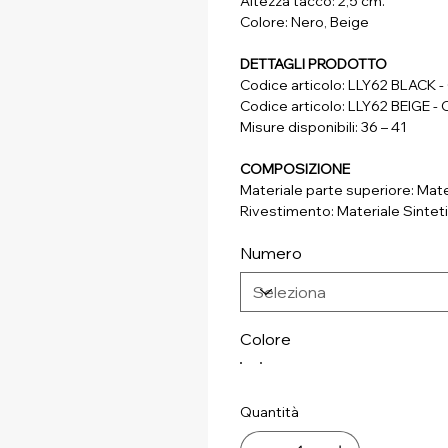
Altezza tacco: 2,5 cm.
Colore: Nero, Beige
DETTAGLI PRODOTTO
Codice articolo: LLY62 BLACK
Codice articolo: LLY62 BEIGE
Misure disponibili: 36 – 41
COMPOSIZIONE
Materiale parte superiore: Mate
Rivestimento: Materiale Sintet
Soletta: Materiale Sintetico
Numero
Suola: Materiale Sintetico
Colore
Quantità