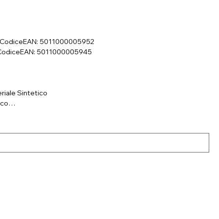
 - CodiceEAN: 5011000005952
 - CodiceEAN: 5011000005945
riale Sintetico
ico