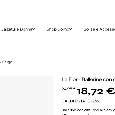
nto anticipato
Calzature Donna
Shop Uomo
Borse e Access
o, Beige
La Flor - Ballerine con 
18,72 
Prezzo
Prezzo
24,95 €
originale
scontato
SALDI ESTATE -25%
Ballerine con cinturino alla cavigl