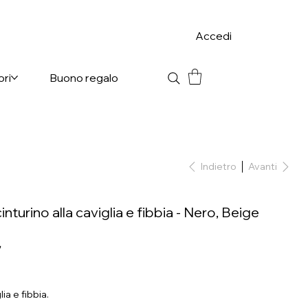
Accedi
ori
Buono regalo
Indietro
Avanti
cinturino alla caviglia e fibbia - Nero, Beige
€
ia e fibbia.