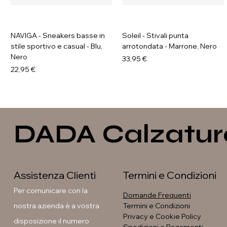
NAVIGA - Sneakers basse in
Soleil - Stivali punta
stile sportivo e casual - Blu,
arrotondata - Marrone, Nero
Nero
Prezzo
33,95 €
Prezzo
22,95 €
DADA Calzatur
Assistenza Clienti
Termini e Condizioni
Per comunicare con la
Domande Frequenti
nostra azienda è a vostra
Termini e Condizioni
Privacy e Cookie Policy
disposizione il numero
GALIA - Sneakers platform
GAVI - Anfibi con suola
Soleil - Stivali con fibbia
Soleil - Stivali flat con fibbia