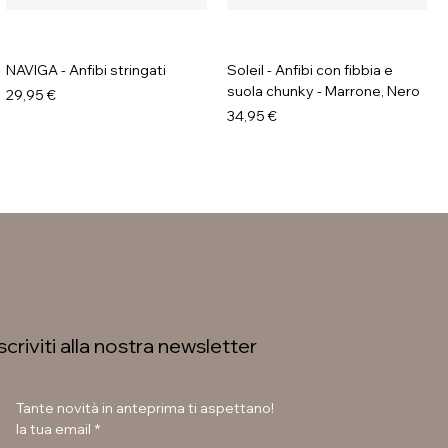
NAVIGA - Anfibi stringati
Soleil - Anfibi con fibbia e
suola chunky - Marrone, Nero
Prezzo
29,95 €
Prezzo
34,95 €
Iscriviti alla nostra newsletter
Tante novità in anteprima ti aspettano!
la tua email
*
LAURA BETTINI - Texani tacco
GAVI - Stivaletti con fibbia e