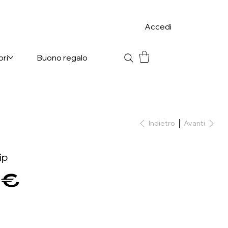
Accedi
ori
Buono regalo
Indietro
Avanti
ip
 €