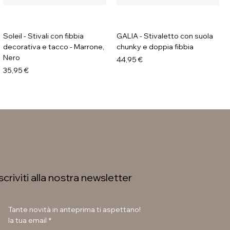
Soleil - Stivali con fibbia
GALIA - Stivaletto con suola
decorativa e tacco - Marrone,
chunky e doppia fibbia
Nero
Prezzo
44,95 €
Prezzo
35,95 €
Iscriviti alla nostra newsletter
Tante novità in anteprima ti aspettano!
la tua email
*
Soleil - Stivali flat con fibbia
Soleil - Stivaletti con fibbia -