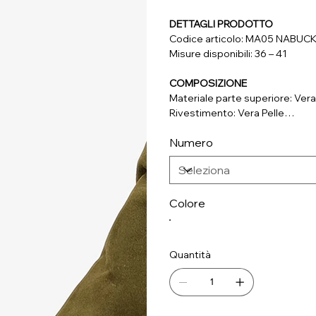
DETTAGLI PRODOTTO
Codice articolo: MA05 NABUC
Misure disponibili: 36 – 41
COMPOSIZIONE
Materiale parte superiore: Vera
Rivestimento: Vera Pelle
Soletta: Vera Pelle
Numero
Suola: Materiale Sintetico
Colore
Quantità