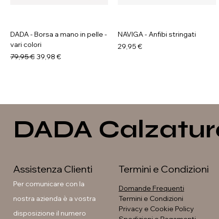
DADA - Borsa a mano in pelle -
NAVIGA - Anfibi stringati
vari colori
Prezzo
29,95 €
Prezzo regolare
Prezzo scontato
79,95 €
39,98 €
DADA Calzatur
Assistenza Clienti
Termini e Condizioni
Per comunicare con la
Domande Frequenti
nostra azienda è a vostra
Termini e Condizioni
Privacy e Cookie Policy
disposizione il numero
GALIA - Anfibi con suola
La Flor - Stivaletti arricciati -
LAURA BETTINI - Texani tacco
La Flor - Décolleté con