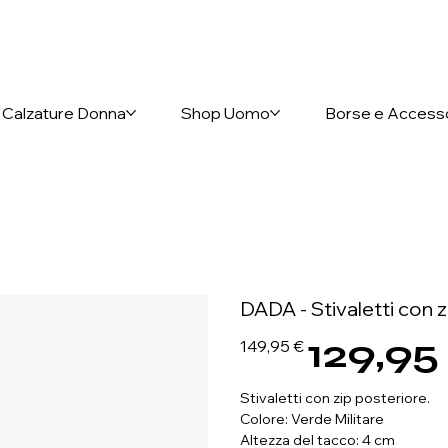
nto anticipato
Calzature Donna
Shop Uomo
Borse e Access
DADA - Stivaletti con z
129,95
Prezzo
Prezzo
149,95 €
originale
scontato
Stivaletti con zip posteriore.
Colore: Verde Militare
Altezza del tacco: 4 cm