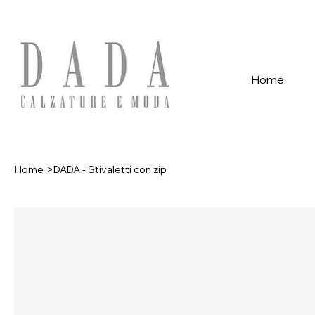
Spese di spedizione gratuite per ordini superiori a 39€ con pagame
Home
Home
>
DADA - Stivaletti con zip