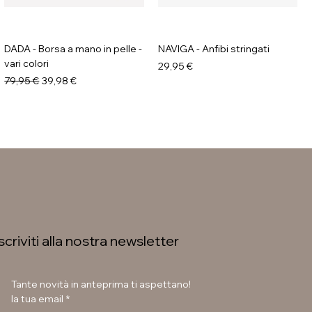
DADA - Borsa a mano in pelle -
NAVIGA - Anfibi stringati
vari colori
Prezzo
29,95 €
Prezzo regolare
Prezzo scontato
79,95 €
39,98 €
Iscriviti alla nostra newsletter
Tante novità in anteprima ti aspettano!
la tua email
*
GALIA - Anfibi con suola
LAURA BETTINI - Texani tacco