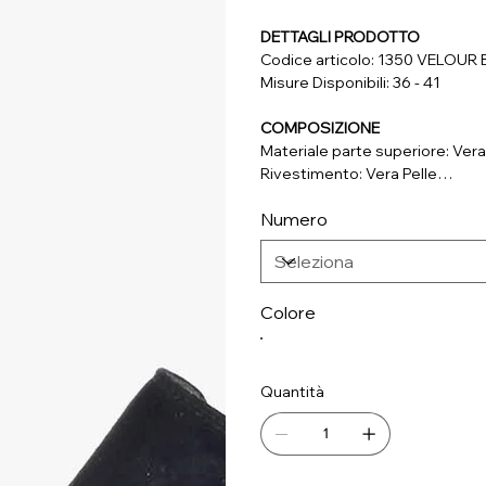
DETTAGLI PRODOTTO
Codice articolo: 1350 VELOUR
Misure Disponibili: 36 - 41
COMPOSIZIONE
Materiale parte superiore: Vera
Rivestimento: Vera Pelle
Soletta: Vera Pelle
Numero
Suola: Materiale Sintetico
Colore
Quantità