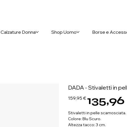
nto anticipato
Calzature Donna
Shop Uomo
Borse e Access
DADA - Stivaletti in pel
135,96
Prezzo
Prezzo
159,95 €
originale
scontato
Stivaletti in pelle scamosciata.
Colore: Blu Scuro.
Altezza tacco: 3 cm.