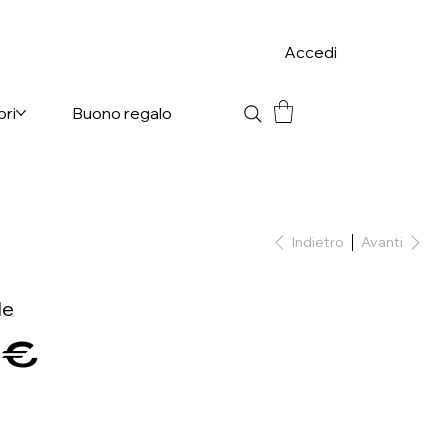
Accedi
ori
Buono regalo
Indietro
Avanti
le
 €