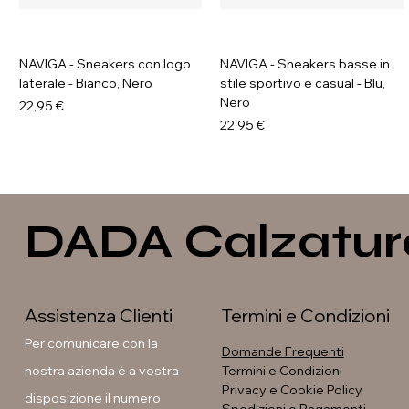
NAVIGA - Sneakers con logo
NAVIGA - Sneakers basse in
laterale - Bianco, Nero
stile sportivo e casual - Blu,
Nero
Prezzo
22,95 €
Prezzo
22,95 €
DADA Calzatur
Assistenza Clienti
Termini e Condizioni
Per comunicare con la
Domande Frequenti
nostra azienda è a vostra
Termini e Condizioni
Privacy e Cookie Policy
disposizione il numero
Soleil - Anfibi con fibbia e
GAVI - Stivaletti con fibbia e
GALIA - Sneakers platform
GAVI - Anfibi con suola