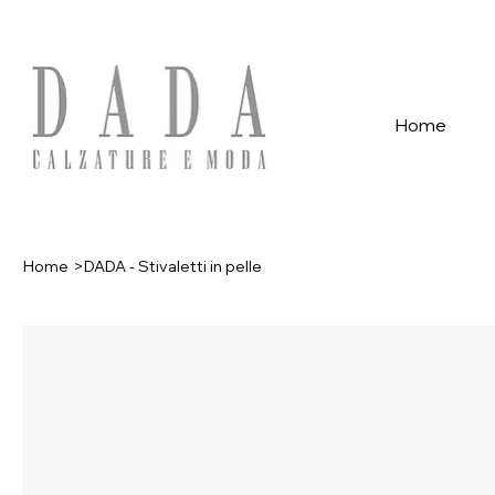
Spese di spedizione gratuite per ordini superiori a 39€ con pagame
Home
Home
>
DADA - Stivaletti in pelle