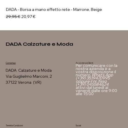
DADA - Borsa a mano effetto rete - Marrone, Beige
Prezzo regolare
Prezzo scontato
29,95 €
20,97 €
DADA Calzature e Moda
Assistenza Clienti
Contattaci
Per comunicare con la
nostra azienda è a
DADA Calzature e Moda
vostra disposizione il
numero
What's App
Via Guglielmo Marconi, 2
(+39) 3519470995
oppure il nr. fisso
37122 Verona (VR)
(+39) 045584624
attivi dal lunedì al
venerdi dalle ore 9:00
alle 15:00
Termini e Condizioni
Social