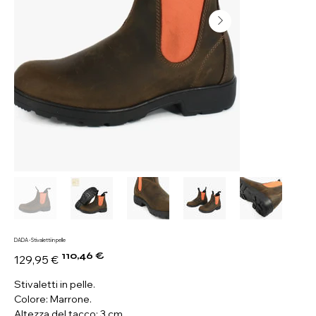
DADA - Stivaletti in pelle
110,46 €
Prezzo
Prezzo
129,95 €
originale
scontato
Stivaletti in pelle.
Colore: Marrone.
Altezza del tacco: 3 cm