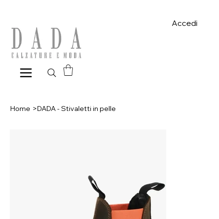
Spese di spedizione gratuite per ordini superiori a 39€ con pagame
Accedi
Home
>
DADA - Stivaletti in pelle