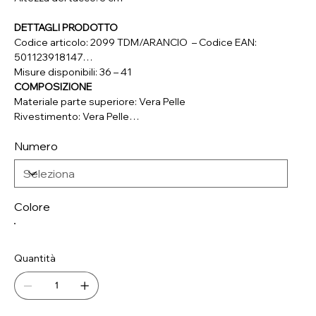
DETTAGLI PRODOTTO
Codice articolo: 2099 TDM/ARANCIO – Codice EAN:
501123918147
Misure disponibili: 36 – 41
COMPOSIZIONE
Materiale parte superiore: Vera Pelle
Rivestimento: Vera Pelle
Soletta: Vera Pelle
Numero
Suola: Materiale Sintetico
Colore
Quantità