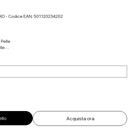
ERO - Codice EAN: 501120234202
 Pelle
lle
ello
Acquista ora