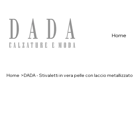
Spese di spedizione gratuite per ordini superiori a 39€ con pagame
Home
Home
>
DADA - Stivaletti in vera pelle con laccio metallizzato