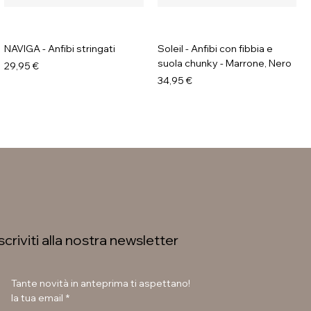
NAVIGA - Anfibi stringati
Soleil - Anfibi con fibbia e
suola chunky - Marrone, Nero
Prezzo
29,95 €
Prezzo
34,95 €
Iscriviti alla nostra newsletter
Tante novità in anteprima ti aspettano!
la tua email
*
LAURA BETTINI - Texani tacco
GAVI - Stivaletti con fibbia e