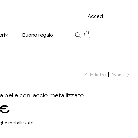
Accedi
ori
Buono regalo
Indietro
Avanti
ra pelle con laccio metallizzato
 €
inghe metallizzate