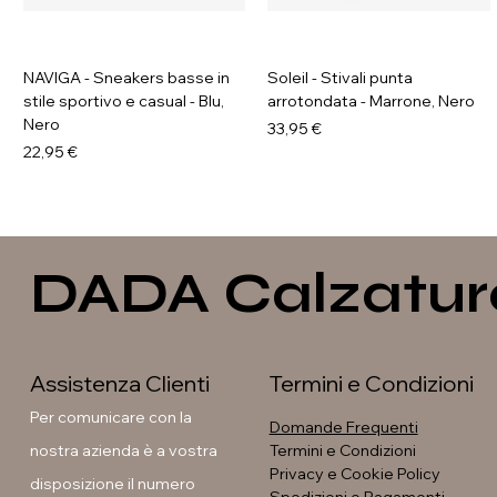
NAVIGA - Sneakers basse in
Soleil - Stivali punta
stile sportivo e casual - Blu,
arrotondata - Marrone, Nero
Nero
Prezzo
33,95 €
Prezzo
22,95 €
DADA Calzatur
Assistenza Clienti
Termini e Condizioni
Per comunicare con la
Domande Frequenti
nostra azienda è a vostra
Termini e Condizioni
Privacy e Cookie Policy
disposizione il numero
GALIA - Sneakers platform
GAVI - Anfibi con suola
Soleil - Stivali con fibbia
Soleil - Stivali flat con fibbia