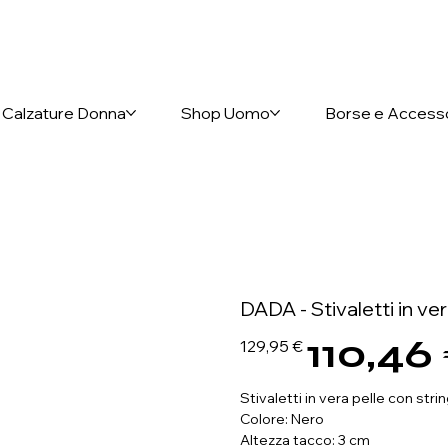
nto anticipato
Calzature Donna
Shop Uomo
Borse e Access
DADA - Stivaletti in ve
110,46
Prezzo
Prezzo
129,95 €
originale
scontato
Stivaletti in vera pelle con str
Colore: Nero
Altezza tacco: 3 cm