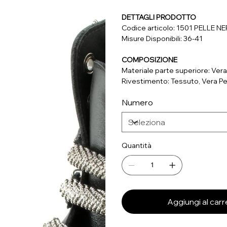
DETTAGLI PRODOTTO
Codice articolo: 1501 PELLE N
Misure Disponibili: 36-41
COMPOSIZIONE
Materiale parte superiore: Vera
Rivestimento: Tessuto, Vera Pe
Soletta: Vera Pelle
Numero
Suola: Materiale Sintetico
Quantità
Aggiungi al carr