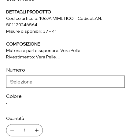
DETTAGLI PRODOTTO
Codice articolo: 1067A MIMETICO – CodiceEAN:
501120246564
Misure disponibili: 37 – 41
COMPOSIZIONE
Materiale parte superiore: Vera Pelle
Rivestimento: Vera Pelle
Soletta: Vera Pelle
Numero
Suola: Materiale Sintetico
Colore
Quantità