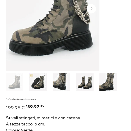
DADA - Stivali mimetici con catena
139,97 €
Prezzo
Prezzo
199,95 €
originale
scontato
Stivali stringati, mimetici e con catena.
Altezza tacco: 6 cm.
Colore: Verde