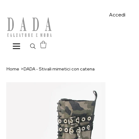
Spese di spedizione gratuite per ordini superiori a 39€ con pagame
Accedi
Home
>
DADA - Stivali mimetici con catena