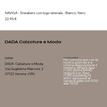
NAVIGA - Sneakers con logo laterale - Bianco, Nero
Prezzo
22,95 €
DADA Calzature e Moda
Assistenza Clienti
Contattaci
Per comunicare con la
nostra azienda è a
DADA Calzature e Moda
vostra disposizione il
numero
What's App
Via Guglielmo Marconi, 2
(+39) 3519470995
oppure il nr. fisso
37122 Verona (VR)
(+39) 045584624
attivi dal lunedì al
venerdi dalle ore 9:00
alle 15:00