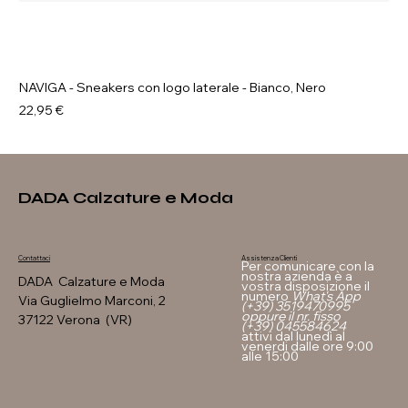
NAVIGA - Sneakers con logo laterale - Bianco, Nero
Prezzo
22,95 €
DADA Calzature e Moda
Assistenza Clienti
Contattaci
Per comunicare con la
nostra azienda è a
DADA Calzature e Moda
vostra disposizione il
numero
What's App
Via Guglielmo Marconi, 2
(+39) 3519470995
oppure il nr. fisso
37122 Verona (VR)
(+39) 045584624
attivi dal lunedì al
venerdi dalle ore 9:00
alle 15:00