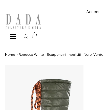
Spese di spedizione gratuite per ordini superiori a 39€ con pagame
Accedi
Home
>
Rebecca White - Scarponcini imbottiti - Nero, Verde