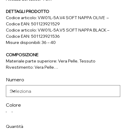
DETTAGLI PRODOTTO
Codice articolo: VW01L-5A.V4 SOFT NAPPA OLIVE –
Codice EAN: 501123921529
Codice articolo: VW01L-5A.V5 SOFT NAPPA BLACK –
Codice EAN: 501123921536
Misure disponibili: 36 – 40
COMPOSIZIONE
Materiale parte superiore: Vera Pelle, Tessuto
Rivestimento: Vera Pelle
Soletta: , Tessuto
Numero
Suola: Materiale Sintetico
Colore
Quantità