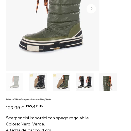
Rebecca White - Scarponcini imbottiti - Nero, Verde
110,46 €
Prezzo
Prezzo
129,95 €
originale
scontato
Scarponcini imbottiti con spago rogolabile.
Colore: Nero, Verde.
Altezza del tacco: 4 cm