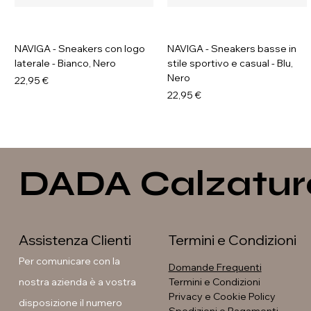
NAVIGA - Sneakers con logo
NAVIGA - Sneakers basse in
laterale - Bianco, Nero
stile sportivo e casual - Blu,
Nero
Prezzo
22,95 €
Prezzo
22,95 €
DADA Calzatur
Assistenza Clienti
Termini e Condizioni
Per comunicare con la
Domande Frequenti
nostra azienda è a vostra
Termini e Condizioni
Privacy e Cookie Policy
disposizione il numero
Soleil - Anfibi con fibbia e
GAVI - Stivaletti con fibbia e
GALIA - Sneakers platform
GAVI - Anfibi con suola