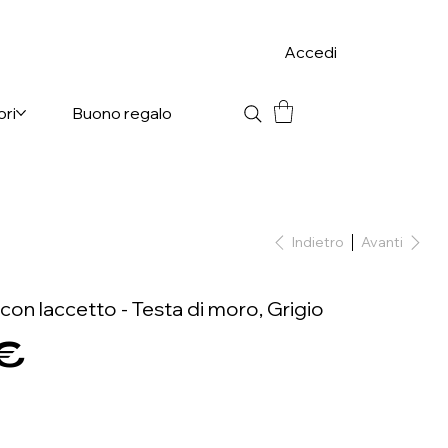
Accedi
ori
Buono regalo
Indietro
Avanti
e con laccetto - Testa di moro, Grigio
 €