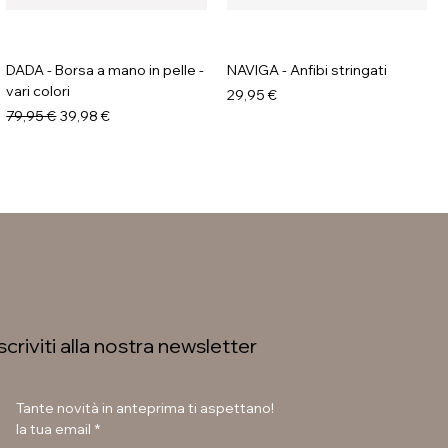
DADA - Borsa a mano in pelle -
NAVIGA - Anfibi stringati
vari colori
Prezzo
29,95 €
Prezzo regolare
Prezzo scontato
79,95 €
39,98 €
Iscriviti alla nostra newsletter
Tante novità in anteprima ti aspettano!
la tua email
*
GALIA - Anfibi con suola
LAURA BETTINI - Texani tacco