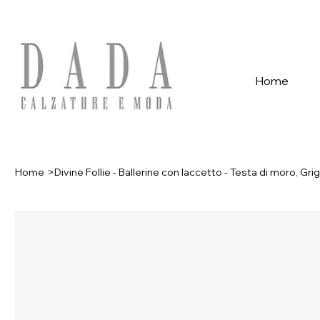
Spese di spedizione gratuite per ordini superiori a 39€ con pagame
Home
Home
>
Divine Follie - Ballerine con laccetto - Testa di moro, Grig