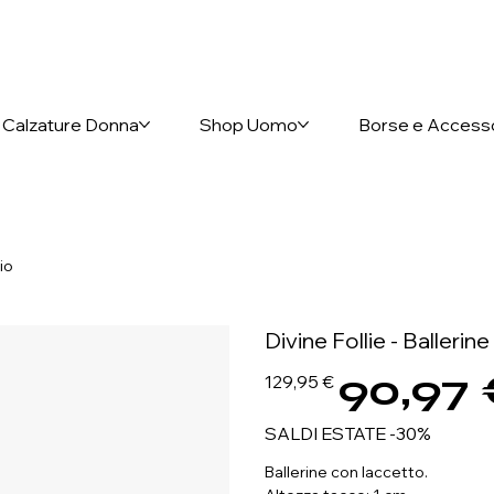
nto anticipato
Calzature Donna
Shop Uomo
Borse e Access
io
Divine Follie - Ballerin
90,97
Prezzo
Prezzo
129,95 €
originale
scontato
SALDI ESTATE -30%
Ballerine con laccetto.