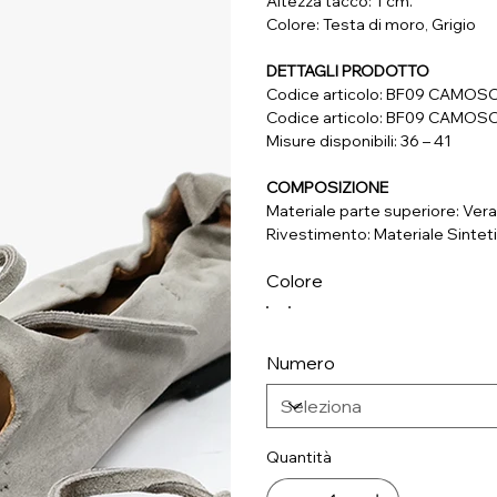
Altezza tacco: 1 cm.
Colore: Testa di moro, Grigio
DETTAGLI PRODOTTO
Codice articolo: BF09 CAMOS
Codice articolo: BF09 CAMOS
Misure disponibili: 36 – 41
COMPOSIZIONE
Materiale parte superiore: Vera
Rivestimento: Materiale Sintet
Soletta: Materiale Sintetico
Colore
Suola: Materiale Sintetico
Numero
Quantità