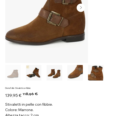
Divine Follie - Stivaletti con fibbie
118,96 €
Prezzo
Prezzo
139,95 €
originale
scontato
Stivaletti in pelle con fibbie.
Colore: Marrone.
Altezza tacco: 2 cm