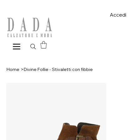
Spese di spedizione gratuite per ordini superiori a 39€ con pagame
Accedi
Home
>
Divine Follie - Stivaletti con fibbie