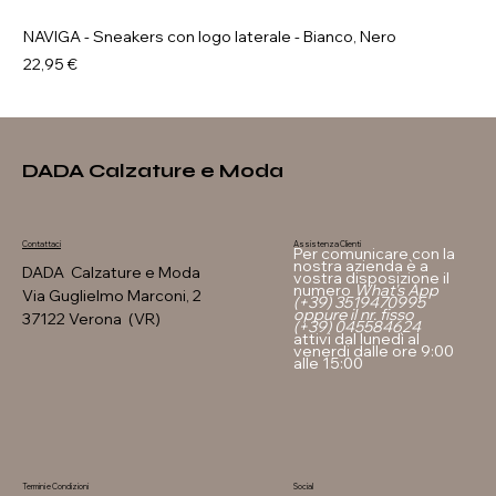
NAVIGA - Sneakers con logo laterale - Bianco, Nero
Prezzo
22,95 €
DADA Calzature e Moda
Assistenza Clienti
Contattaci
Per comunicare con la
nostra azienda è a
DADA Calzature e Moda
vostra disposizione il
numero
What's App
Via Guglielmo Marconi, 2
(+39) 3519470995
oppure il nr. fisso
37122 Verona (VR)
(+39) 045584624
attivi dal lunedì al
venerdi dalle ore 9:00
alle 15:00
Termini e Condizioni
Social