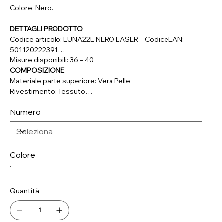
Colore: Nero.
DETTAGLI PRODOTTO
Codice articolo: LUNA22L NERO LASER – CodiceEAN:
501120222391
Misure disponibili: 36 – 40
COMPOSIZIONE
Materiale parte superiore: Vera Pelle
Rivestimento: Tessuto
Soletta: Tessuto
Numero
Suola: Materiale Sintetico
Colore
Quantità