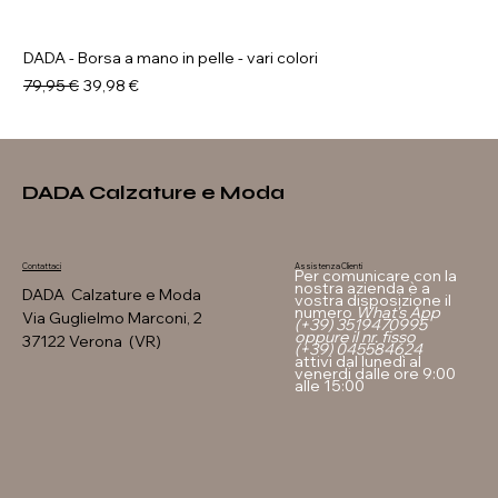
DADA - Borsa a mano in pelle - vari colori
Prezzo regolare
Prezzo scontato
79,95 €
39,98 €
DADA Calzature e Moda
Assistenza Clienti
Contattaci
Per comunicare con la
nostra azienda è a
DADA Calzature e Moda
vostra disposizione il
numero
What's App
Via Guglielmo Marconi, 2
(+39) 3519470995
oppure il nr. fisso
37122 Verona (VR)
(+39) 045584624
attivi dal lunedì al
venerdi dalle ore 9:00
alle 15:00