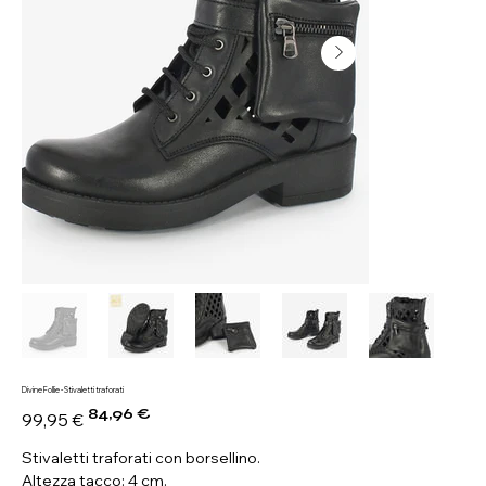
Divine Follie - Stivaletti traforati
84,96 €
Prezzo
Prezzo
99,95 €
originale
scontato
Stivaletti traforati con borsellino.
Altezza tacco: 4 cm.