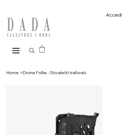
Spese di spedizione gratuite per ordini superiori a 39€ con pagame
Accedi
Home
>
Divine Follie - Stivaletti traforati