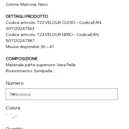
Colore: Marrone, Nero
DETTAGLI PRODOTTO
Codice articolo: T23 VELOUR CUOIO – CodiceEAN:
501120247363
Codice articolo: T23 VELOUR NERO – CodiceEAN:
501120247387
Misure disponibili: 36 – 41
COMPOSIZIONE
Materiale parte superiore: Vera Pelle
Rivestimento: Similpelle
Soletta: Vera Pelle
Numero
Suola: Materiale Sintetico
Colore
Quantità