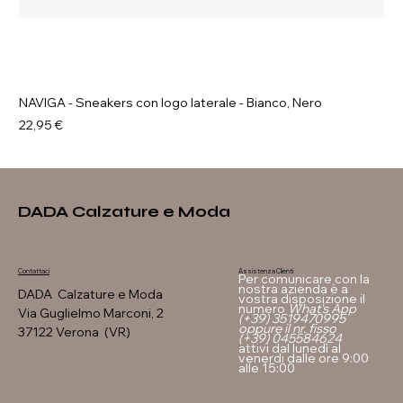
NAVIGA - Sneakers con logo laterale - Bianco, Nero
Prezzo
22,95 €
DADA Calzature e Moda
Assistenza Clienti
Contattaci
Per comunicare con la
nostra azienda è a
DADA Calzature e Moda
vostra disposizione il
numero
What's App
Via Guglielmo Marconi, 2
(+39) 3519470995
oppure il nr. fisso
37122 Verona (VR)
(+39) 045584624
attivi dal lunedì al
venerdi dalle ore 9:00
alle 15:00