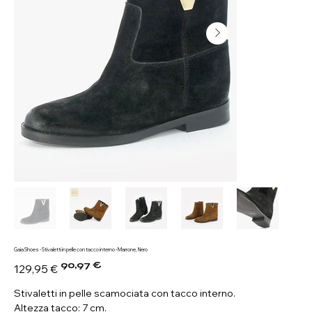
Gaia Shoes - Stivaletti in pelle con tacco interno - Marrone, Nero
90,97 €
Prezzo
Prezzo
129,95 €
originale
scontato
Stivaletti in pelle scamociata con tacco interno.
Altezza tacco: 7 cm.