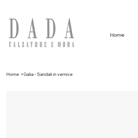
Spese di spedizione gratuite per ordini superiori a 39€ con pagame
Home
Home
>
Galia - Sandali in vernice