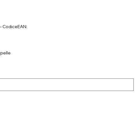
K – CodiceEAN:
lpelle