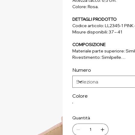
Altezza tacco: 6,5 cm.
Colore: Rosa.
DETTAGLI PRODOTTO
Codice articolo: LL2345-1 PIN
Misure disponibili: 37 – 41
COMPOSIZIONE
Materiale parte superiore: Simi
Rivestimento: Similpelle
Soletta: Vera Pelle
Numero
Suola: Materiale Sintetico
Colore
Quantità