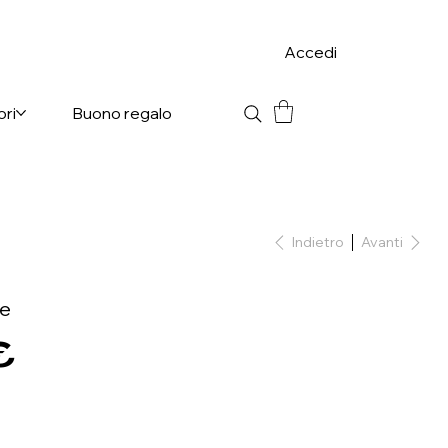
Accedi
ori
Buono regalo
Indietro
Avanti
ce
€