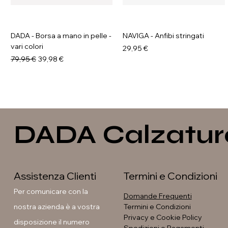
DADA - Borsa a mano in pelle -
NAVIGA - Anfibi stringati
vari colori
Prezzo
29,95 €
Prezzo regolare
Prezzo scontato
79,95 €
39,98 €
DADA Calzatur
Assistenza Clienti
Termini e Condizioni
Per comunicare con la
Domande Frequenti
nostra azienda è a vostra
Termini e Condizioni
Privacy e Cookie Policy
disposizione il numero
GALIA - Anfibi con suola
La Flor - Stivaletti arricciati -
LAURA BETTINI - Texani tacco
La Flor - Décolleté con