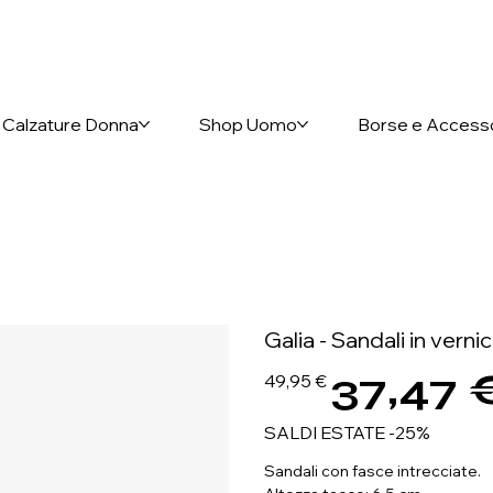
nto anticipato
Calzature Donna
Shop Uomo
Borse e Access
Galia - Sandali in verni
37,47 
Prezzo
Prezzo
49,95 €
originale
scontato
SALDI ESTATE -25%
Sandali con fasce intrecciate.