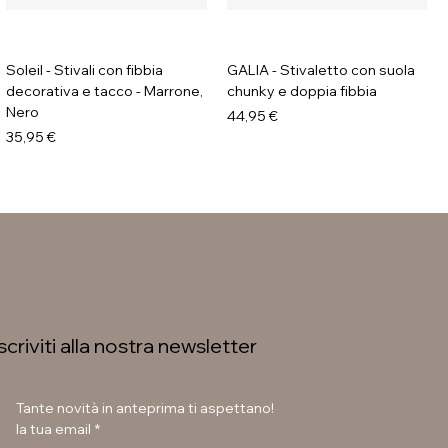
Soleil - Stivali con fibbia
GALIA - Stivaletto con suola
decorativa e tacco - Marrone,
chunky e doppia fibbia
Nero
Prezzo
44,95 €
Prezzo
35,95 €
Iscriviti alla nostra newsletter
Tante novità in anteprima ti aspettano!
la tua email
*
Soleil - Stivali flat con fibbia
Soleil - Stivaletti con fibbia -