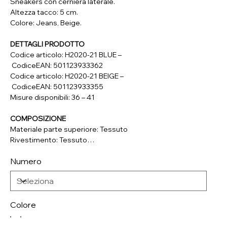
Sneakers con cerniera laterale.
Altezza tacco: 5 cm.
Colore: Jeans, Beige.
DETTAGLI PRODOTTO
Codice articolo: H2020-21 BLUE –
CodiceEAN: 501123933362
Codice articolo: H2020-21 BEIGE –
CodiceEAN: 501123933355
Misure disponibili: 36 – 41
COMPOSIZIONE
Materiale parte superiore: Tessuto
Rivestimento: Tessuto
Soletta: Vera Pelle
Numero
Suola: Materiale Sintetico
Colore