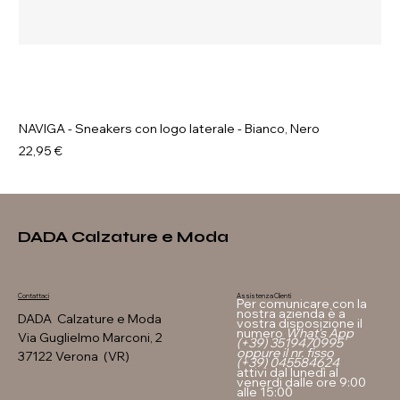
NAVIGA - Sneakers con logo laterale - Bianco, Nero
Prezzo
22,95 €
DADA Calzature e Moda
Assistenza Clienti
Contattaci
Per comunicare con la
nostra azienda è a
DADA Calzature e Moda
vostra disposizione il
numero
What's App
Via Guglielmo Marconi, 2
(+39) 3519470995
oppure il nr. fisso
37122 Verona (VR)
(+39) 045584624
attivi dal lunedì al
venerdi dalle ore 9:00
alle 15:00