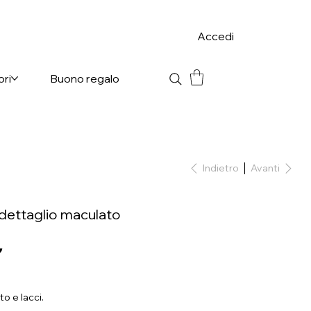
Accedi
ori
Buono regalo
Indietro
Avanti
dettaglio maculato
€
o e lacci.