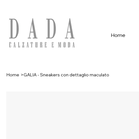
Spese di spedizione gratuite per ordini superiori a 39€ con pagame
Home
Home
>
GALIA - Sneakers con dettaglio maculato