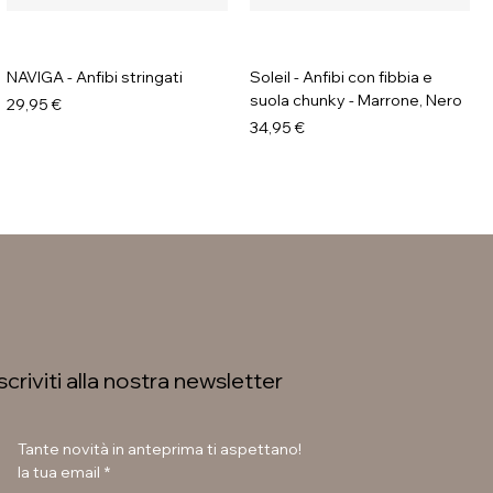
NAVIGA - Anfibi stringati
Soleil - Anfibi con fibbia e
suola chunky - Marrone, Nero
Prezzo
29,95 €
Prezzo
34,95 €
Iscriviti alla nostra newsletter
Tante novità in anteprima ti aspettano!
la tua email
*
LAURA BETTINI - Texani tacco
GAVI - Stivaletti con fibbia e