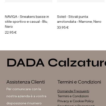
NAVIGA - Sneakers basse in
Soleil - Stivali punta
stile sportivo e casual - Blu,
arrotondata - Marrone, Nero
Nero
Prezzo
33,95 €
Prezzo
22,95 €
DADA Calzatur
Assistenza Clienti
Termini e Condizioni
Per comunicare con la
Domande Frequenti
nostra azienda è a vostra
Termini e Condizioni
Privacy e Cookie Policy
disposizione il numero
GALIA - Sneakers platform
GAVI - Anfibi con suola
Soleil - Stivali con fibbia
Soleil - Stivali flat con fibbia