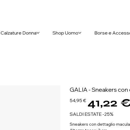
nto anticipato
Calzature Donna
Shop Uomo
Borse e Access
GALIA - Sneakers con 
41,22 
Prezzo
Prezzo
54,95 €
originale
scontato
SALDI ESTATE -25%
Sneakers con dettaglio maculat