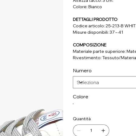
Altezza tacco: 3 cm.
Colore: Bianco
DETTAGLI PRODOTTO
Codice articolo: 25-213-B WH
Misure disponibili: 37 – 41
COMPOSIZIONE
Materiale parte superiore: Mate
Rivestimento: Tessuto/Materia
Soletta: Tessuto/Materiale Sin
Numero
Suola: Materiale Sintetico
Colore
Quantità