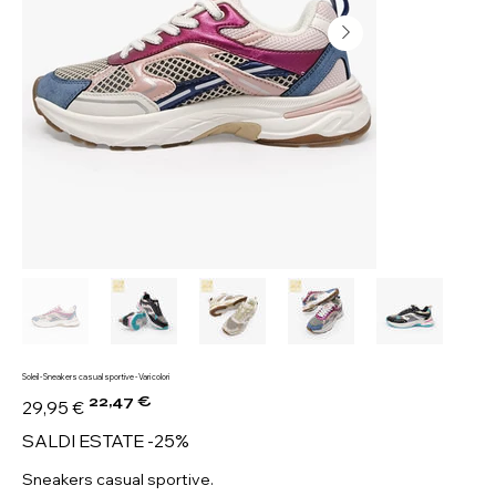
Soleil - Sneakers casual sportive - Vari colori
22,47 €
Prezzo
Prezzo
29,95 €
originale
scontato
SALDI ESTATE -25%
Sneakers casual sportive.