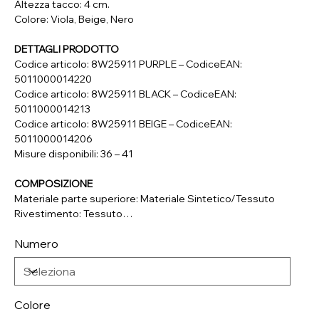
Altezza tacco: 4 cm.
Colore: Viola, Beige, Nero
DETTAGLI PRODOTTO
Codice articolo: 8W25911 PURPLE – CodiceEAN:
5011000014220
Codice articolo: 8W25911 BLACK – CodiceEAN:
5011000014213
Codice articolo: 8W25911 BEIGE – CodiceEAN:
5011000014206
Misure disponibili: 36 – 41
COMPOSIZIONE
Materiale parte superiore: Materiale Sintetico/Tessuto
Rivestimento: Tessuto
Soletta: Tessuto
Numero
Suola: Materiale Sintetico
Colore