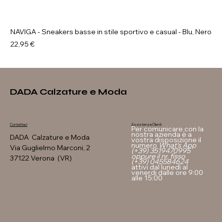
NAVIGA - Sneakers basse in stile sportivo e casual - Blu, Nero
Prezzo
22,95 €
DADA Calzature e Moda
Assistenza Clienti
Contattaci
Per comunicare con la
nostra azienda è a
DADA Calzature e Moda
vostra disposizione il
numero
What's App
Via Guglielmo Marconi, 2
(+39) 3519470995
oppure il nr. fisso
37122 Verona (VR)
(+39) 045584624
attivi dal lunedì al
venerdi dalle ore 9:00
alle 15:00