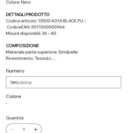
Colore: Nero
DETTAGLI PRODOTTO
Codice articolo: 13500-K01A BLACK PU –
CodiceEAN: 5011000000964
Misure disponibili: 36 – 40
COMPOSIZIONE
Materiale parte superiore: Similpelle
Rivestimento: Tessuto
Soletta: Tessuto
Numero
Suola: Materiale Sintetico
Colore
Quantità