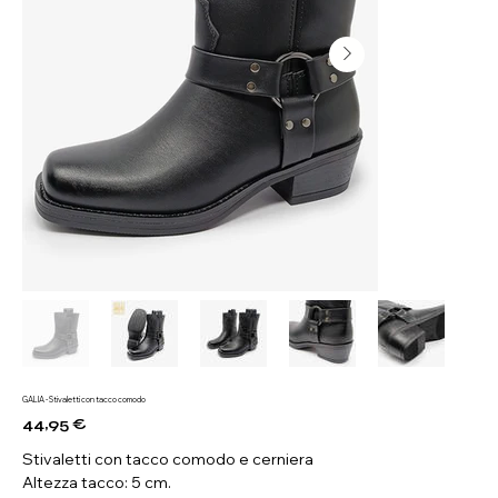
GALIA - Stivaletti con tacco comodo
44,95 €
Prezzo
Stivaletti con tacco comodo e cerniera
Altezza tacco: 5 cm.