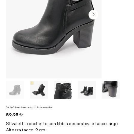
GALIA - Stivaletti tronchetto con fibbia decorativa
59,95 €
Prezzo
Stivaletti tronchetto con fibbia decorativa e tacco largo
Altezza tacco: 9 cm.