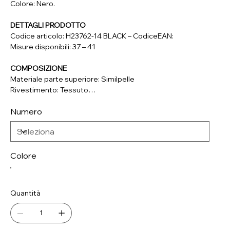
Colore: Nero.
DETTAGLI PRODOTTO
Codice articolo: H23762-14 BLACK – CodiceEAN:
Misure disponibili: 37 – 41
COMPOSIZIONE
Materiale parte superiore: Similpelle
Rivestimento: Tessuto
Soletta: Similpelle
Numero
Suola: Materiale Sintetico
Colore
Quantità