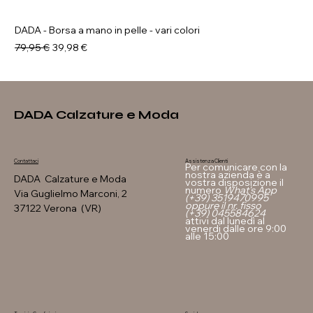
DADA - Borsa a mano in pelle - vari colori
Prezzo regolare
Prezzo scontato
79,95 €
39,98 €
DADA Calzature e Moda
Assistenza Clienti
Contattaci
Per comunicare con la
nostra azienda è a
DADA Calzature e Moda
vostra disposizione il
numero
What's App
Via Guglielmo Marconi, 2
(+39) 3519470995
oppure il nr. fisso
37122 Verona (VR)
(+39) 045584624
attivi dal lunedì al
venerdi dalle ore 9:00
alle 15:00