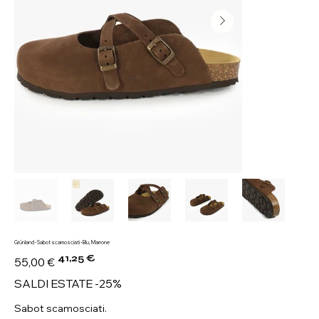
Grünland - Sabot scamosciati - Blu, Marrone
41,25 €
Prezzo
Prezzo
55,00 €
originale
scontato
SALDI ESTATE -25%
Sabot scamosciati.