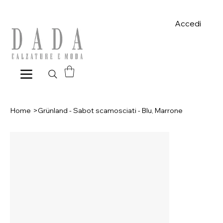
Spese di spedizione gratuite per ordini superiori a 39€ con pagame
Accedi
Home
>
Grünland - Sabot scamosciati - Blu, Marrone