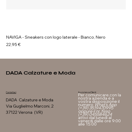
NAVIGA - Sneakers con logo laterale - Bianco, Nero
Prezzo
22,95 €
DADA Calzature e Moda
Assistenza Clienti
Contattaci
Per comunicare con la
nostra azienda è a
DADA Calzature e Moda
vostra disposizione il
numero
What's App
Via Guglielmo Marconi, 2
(+39) 3519470995
oppure il nr. fisso
37122 Verona (VR)
(+39) 045584624
attivi dal lunedì al
venerdi dalle ore 9:00
alle 15:00