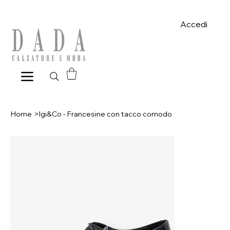
Spese di spedizione gratuite per ordini superiori a 39€ con pagame
Accedi
Home
>
Igi&Co - Francesine con tacco comodo