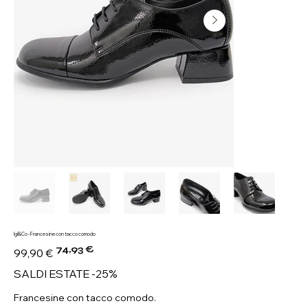
Igi&Co - Francesine con tacco comodo
74,93 €
Prezzo
Prezzo
99,90 €
originale
scontato
SALDI ESTATE -25%
Francesine con tacco comodo.