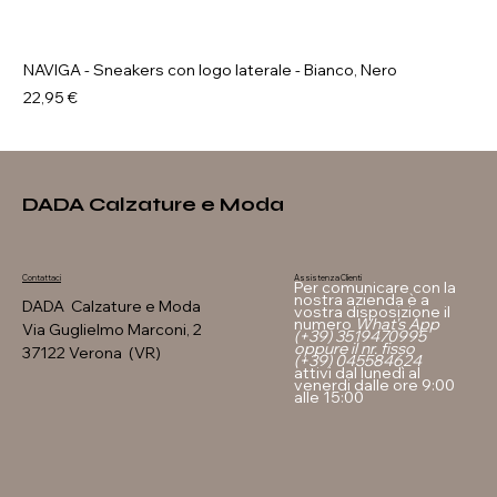
NAVIGA - Sneakers con logo laterale - Bianco, Nero
Prezzo
22,95 €
DADA Calzature e Moda
Assistenza Clienti
Contattaci
Per comunicare con la
nostra azienda è a
DADA Calzature e Moda
vostra disposizione il
numero
What's App
Via Guglielmo Marconi, 2
(+39) 3519470995
oppure il nr. fisso
37122 Verona (VR)
(+39) 045584624
attivi dal lunedì al
venerdi dalle ore 9:00
alle 15:00