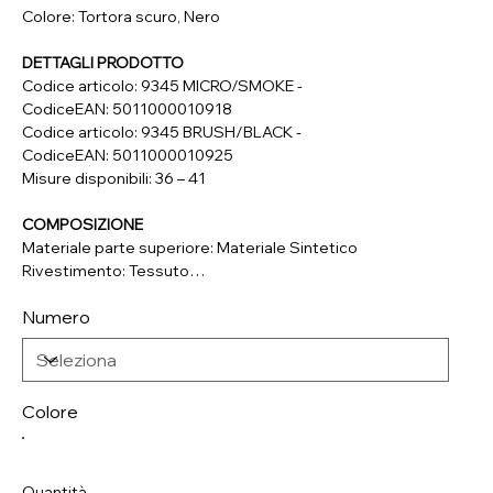
Colore: Tortora scuro, Nero
DETTAGLI PRODOTTO
Codice articolo: 9345 MICRO/SMOKE -
CodiceEAN: 5011000010918
Codice articolo: 9345 BRUSH/BLACK -
CodiceEAN: 5011000010925
Misure disponibili: 36 – 41
COMPOSIZIONE
Materiale parte superiore: Materiale Sintetico
Rivestimento: Tessuto
Soletta: Tessuto
Numero
Suola: Materiale Sintetico
Colore
Quantità