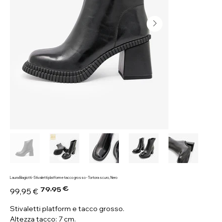
Laura Biagiotti - Stivaletti platform e tacco grosso - Tortora scuro, Nero
79,95 €
Prezzo
Prezzo
99,95 €
originale
scontato
Stivaletti platform e tacco grosso.
Altezza tacco: 7 cm.