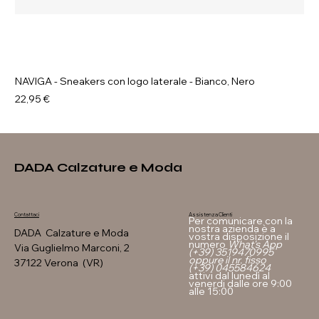
NAVIGA - Sneakers con logo laterale - Bianco, Nero
Prezzo
22,95 €
DADA Calzature e Moda
Assistenza Clienti
Contattaci
Per comunicare con la
nostra azienda è a
DADA Calzature e Moda
vostra disposizione il
numero
What's App
Via Guglielmo Marconi, 2
(+39) 3519470995
oppure il nr. fisso
37122 Verona (VR)
(+39) 045584624
attivi dal lunedì al
venerdi dalle ore 9:00
alle 15:00