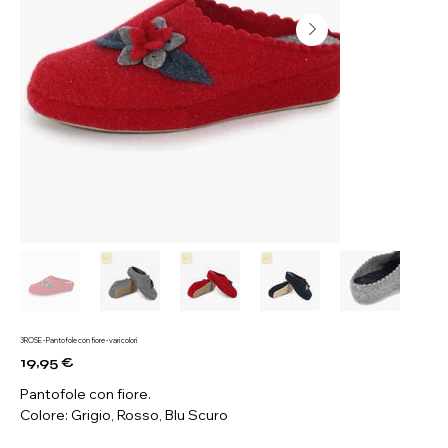
3ROSE - Pantofole con fiore - vari colori
19,95 €
Prezzo
Pantofole con fiore.
Colore: Grigio, Rosso, Blu Scuro