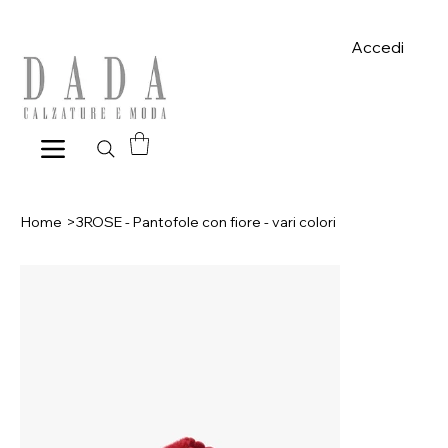
Spese di spedizione gratuite per ordini superiori a 39€ con pagame
Accedi
Home
>
3ROSE - Pantofole con fiore - vari colori