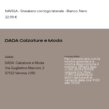
NAVIGA - Sneakers con logo laterale - Bianco, Nero
Prezzo
22,95 €
DADA Calzature e Moda
Assistenza Clienti
Contattaci
Per comunicare con la
nostra azienda è a
DADA Calzature e Moda
vostra disposizione il
numero
What's App
Via Guglielmo Marconi, 2
(+39) 3519470995
oppure il nr. fisso
37122 Verona (VR)
(+39) 045584624
attivi dal lunedì al
venerdi dalle ore 9:00
alle 15:00