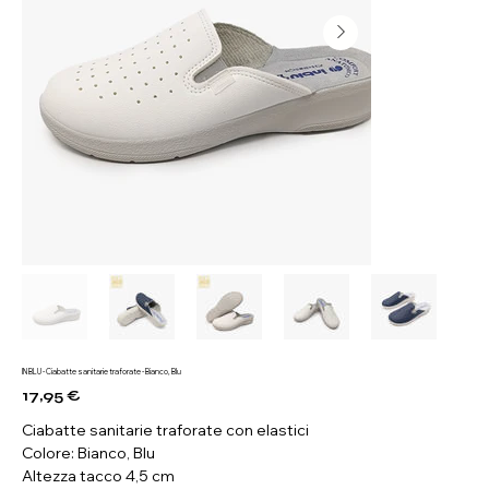
IN BLU - Ciabatte sanitarie traforate - Bianco, Blu
17,95 €
Prezzo
Ciabatte sanitarie traforate con elastici
Colore: Bianco, Blu
Altezza tacco 4,5 cm