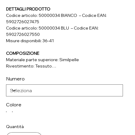
DETTAGLI PRODOTTO
Codice articolo: 50000034 BIANCO – Codice EAN:
5902726027475
Codice articolo: 50000034 BLU – Codice EAN:
5902726027550
Misure disponibili: 36-41
COMPOSIZIONE
Materiale parte superiore: Similpelle
Rivestimento: Tessuto
Soletta: Vera Pelle
Numero
Suola: Materiale Sintetico
Colore
Quantità