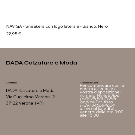
NAVIGA - Sneakers con logo laterale - Bianco, Nero
Prezzo
22,95 €
DADA Calzature e Moda
Assistenza Clienti
Contattaci
Per comunicare con la
nostra azienda è a
DADA Calzature e Moda
vostra disposizione il
numero
What's App
Via Guglielmo Marconi, 2
(+39) 3519470995
oppure il nr. fisso
37122 Verona (VR)
(+39) 045584624
attivi dal lunedì al
venerdi dalle ore 9:00
alle 15:00