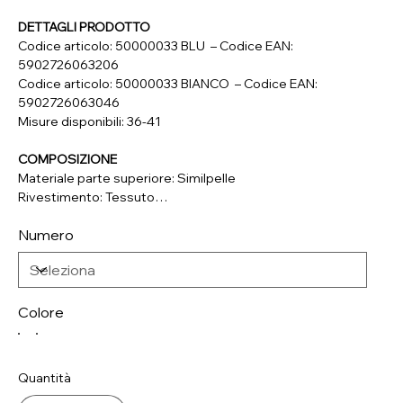
DETTAGLI PRODOTTO
Codice articolo: 50000033 BLU – Codice EAN:
5902726063206
Codice articolo: 50000033 BIANCO – Codice EAN:
5902726063046
Misure disponibili: 36-41
COMPOSIZIONE
Materiale parte superiore: Similpelle
Rivestimento: Tessuto
Soletta: Vera Pelle
Numero
Suola: Materiale Sintetico
Colore
Quantità