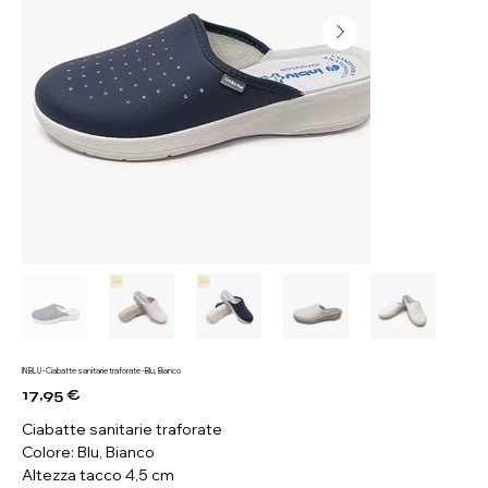
IN BLU - Ciabatte sanitarie traforate - Blu, Bianco
17,95 €
Prezzo
Ciabatte sanitarie traforate
Colore: Blu, Bianco
Altezza tacco 4,5 cm