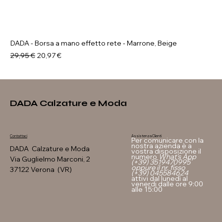
DADA - Borsa a mano effetto rete - Marrone, Beige
Prezzo regolare
Prezzo scontato
29,95 €
20,97 €
DADA Calzature e Moda
Assistenza Clienti
Contattaci
Per comunicare con la
nostra azienda è a
DADA Calzature e Moda
vostra disposizione il
numero
What's App
Via Guglielmo Marconi, 2
(+39) 3519470995
oppure il nr. fisso
37122 Verona (VR)
(+39) 045584624
attivi dal lunedì al
venerdi dalle ore 9:00
alle 15:00