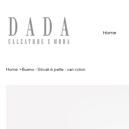
Spese di spedizione gratuite per ordini superiori a 39€ con pagame
Home
Home
>
Bueno - Stivali in pelle - vari colori