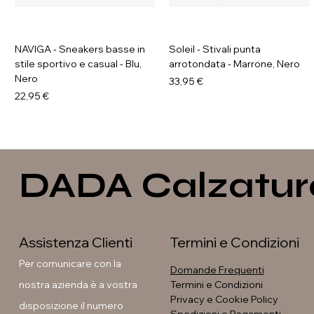
NAVIGA - Sneakers basse in
Soleil - Stivali punta
stile sportivo e casual - Blu,
arrotondata - Marrone, Nero
Nero
Prezzo
33,95 €
Prezzo
22,95 €
DADA Calzatur
Assistenza Clienti
Termini e Condizioni
Per comunicare con la
Domande Frequenti
nostra azienda è a vostra
Termini e Condizioni
Privacy e Cookie Policy
disposizione il numero
GALIA - Sneakers platform
GAVI - Anfibi con suola
Soleil - Stivali con fibbia
Soleil - Stivali flat con fibbia