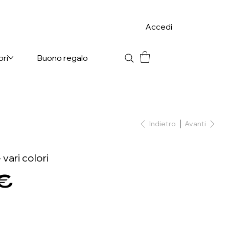
Accedi
ori
Buono regalo
Indietro
Avanti
 vari colori
 €