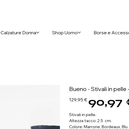
nto anticipato
Calzature Donna
Shop Uomo
Borse e Access
Bueno - Stivali in pelle -
90,97
Prezzo
Prezzo
129,95 €
originale
scontato
Stivali in pelle.
Altezza tacco: 2,5 cm.
Colore: Marrone, Bordeaux, Blu