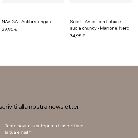
NAVIGA - Anfibi stringati
Soleil - Anfibi con fibbia e
suola chunky - Marrone, Nero
Prezzo
29,95 €
Prezzo
34,95 €
Iscriviti alla nostra newsletter
Tante novità in anteprima ti aspettano!
la tua email
*
LAURA BETTINI - Texani tacco
GAVI - Stivaletti con fibbia e