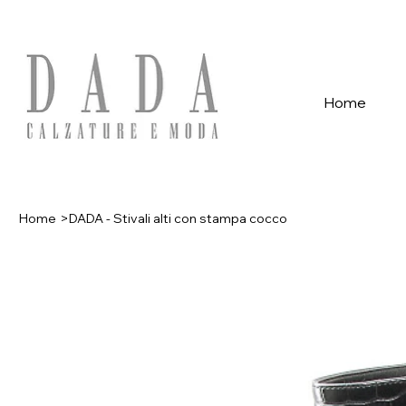
Spese di spedizione gratuite per ordini superiori a 39€ con pagame
Home
Home
>
DADA - Stivali alti con stampa cocco