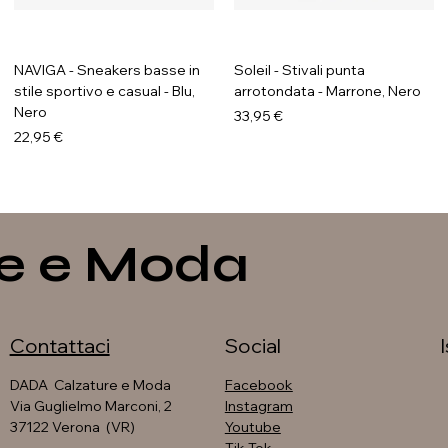
NAVIGA - Sneakers basse in
Soleil - Stivali punta
stile sportivo e casual - Blu,
arrotondata - Marrone, Nero
Nero
Prezzo
33,95 €
Prezzo
22,95 €
e e Moda
Contattaci
Social
DADA Calzature e Moda
Facebook
Via Guglielmo Marconi, 2
Instagram
37122 Verona (VR)
Youtube
GALIA - Sneakers platform
GAVI - Anfibi con suola
Soleil - Stivali con fibbia
Soleil - Stivali flat con fibbia