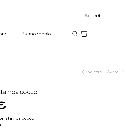
Accedi
ori
Buono regalo
Indietro
Avanti
n stampa cocco
€
 con stampa cocco
e