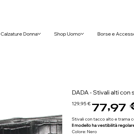
nto anticipato
Calzature Donna
Shop Uomo
Borse e Access
DADA - Stivali alti co
77,97 
Prezzo
Prezzo
129,95 €
originale
scontato
Stivali con tacco alto e trama
Il modello ha vestibilità regolar
Colore: Nero