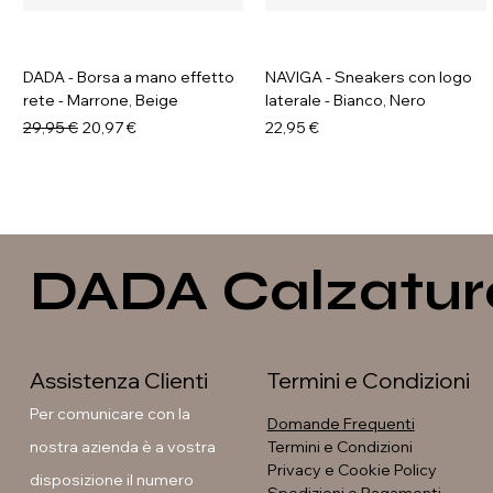
DADA - Borsa a mano effetto
NAVIGA - Sneakers con logo
rete - Marrone, Beige
laterale - Bianco, Nero
Prezzo regolare
Prezzo scontato
Prezzo
29,95 €
20,97 €
22,95 €
DADA Calzatur
Assistenza Clienti
Termini e Condizioni
Per comunicare con la
Domande Frequenti
nostra azienda è a vostra
Termini e Condizioni
Privacy e Cookie Policy
disposizione il numero
NAVIGA - Anfibi stringati
LAURA BETTINI - Texani tacco
Soleil - Anfibi con fibbia e
GAVI - Stivaletti con fibbia e