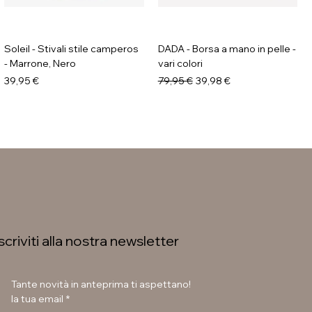
Soleil - Stivali stile camperos
DADA - Borsa a mano in pelle -
- Marrone, Nero
vari colori
Prezzo
Prezzo regolare
Prezzo scontato
39,95 €
79,95 €
39,98 €
Iscriviti alla nostra newsletter
Tante novità in anteprima ti aspettano!
la tua email
*
GALIA - Stivaletto con suola
GALIA - Anfibi con suola