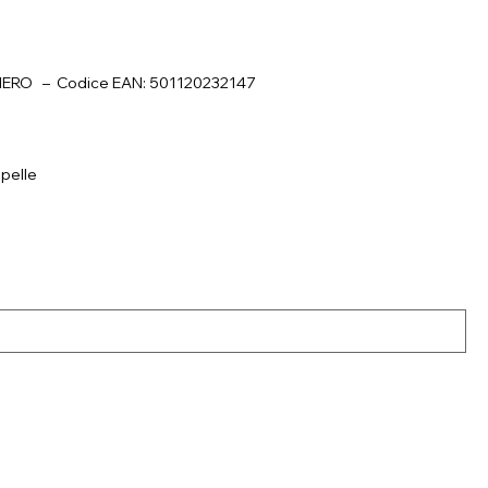
 NERO – Codice EAN: 501120232147
lpelle