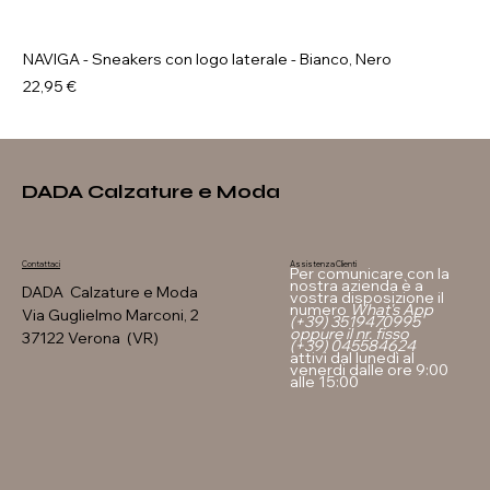
NAVIGA - Sneakers con logo laterale - Bianco, Nero
Prezzo
22,95 €
DADA Calzature e Moda
Assistenza Clienti
Contattaci
Per comunicare con la
nostra azienda è a
DADA Calzature e Moda
vostra disposizione il
numero
What's App
Via Guglielmo Marconi, 2
(+39) 3519470995
oppure il nr. fisso
37122 Verona (VR)
(+39) 045584624
attivi dal lunedì al
venerdi dalle ore 9:00
alle 15:00