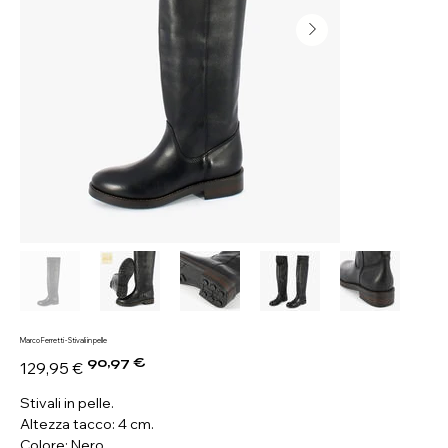
Marco Ferretti - Stivali in pelle
90,97 €
Prezzo
Prezzo
129,95 €
originale
scontato
Stivali in pelle.
Altezza tacco: 4 cm.
Colore: Nero.