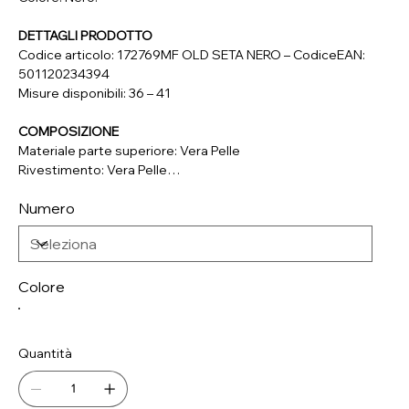
DETTAGLI PRODOTTO
Codice articolo: 172769MF OLD SETA NERO – CodiceEAN:
501120234394
Misure disponibili: 36 – 41
COMPOSIZIONE
Materiale parte superiore: Vera Pelle
Rivestimento: Vera Pelle
Soletta: Vera Pelle, Tessuto
Numero
Suola: Materiale Sintetico
Colore
Quantità