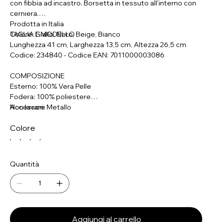
con fibbia ad incastro. Borsetta in tessuto all'interno con
cerniera.
Prodotta in Italia
Colore: Giallo, Nero, Beige, Bianco
TAGLIA E MODELLO
Lunghezza 41 cm, Larghezza 13,5 cm, Altezza 26,5 cm
Codice: 234840 - Codice EAN: 7011000003086
COMPOSIZIONE
Esterno: 100% Vera Pelle
Fodera: 100% poliestere
Accessori: Metallo
Non lavare
Colore
Quantità
Aggiungi al carrello