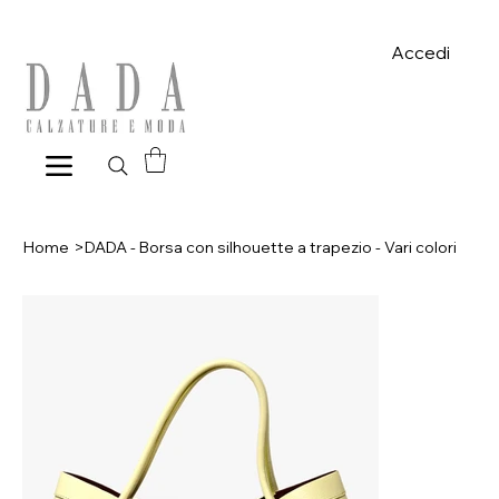
Spese di spedizione gratuite per ordini superiori a 39€ con pagame
Accedi
Home
>
DADA - Borsa con silhouette a trapezio - Vari colori