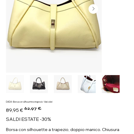
DADA - Borsa con silhouette a trapezio - Vari colori
62,97 €
Prezzo
Prezzo
89,95 €
originale
scontato
SALDI ESTATE -30%
Borsa con silhouette a trapezio, doppio manico. Chiusura