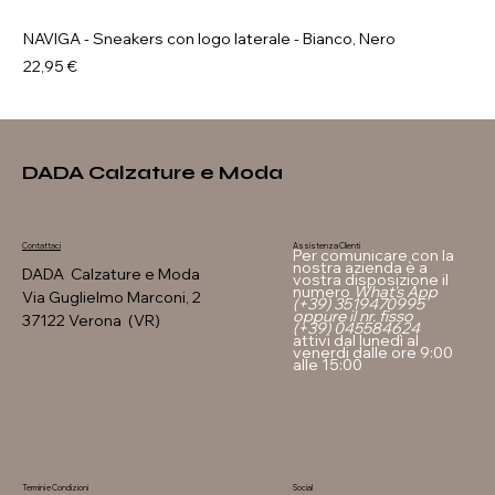
NAVIGA - Sneakers con logo laterale - Bianco, Nero
Prezzo
22,95 €
DADA Calzature e Moda
Assistenza Clienti
Contattaci
Per comunicare con la
nostra azienda è a
DADA Calzature e Moda
vostra disposizione il
numero
What's App
Via Guglielmo Marconi, 2
(+39) 3519470995
oppure il nr. fisso
37122 Verona (VR)
(+39) 045584624
attivi dal lunedì al
venerdi dalle ore 9:00
alle 15:00
Termini e Condizioni
Social