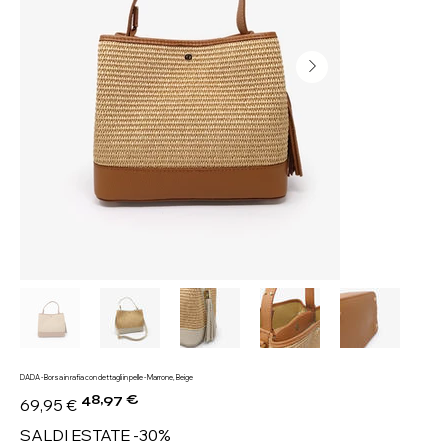
DADA - Borsa in rafia con dettagli in pelle - Marrone, Beige
48,97 €
Prezzo
Prezzo
69,95 €
originale
scontato
SALDI ESTATE -30%