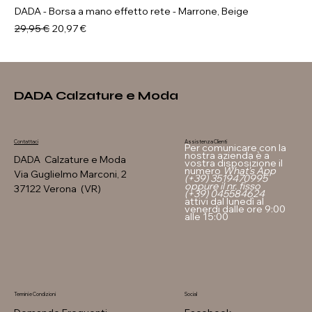
DADA - Borsa a mano effetto rete - Marrone, Beige
Prezzo regolare
Prezzo scontato
29,95 €
20,97 €
DADA Calzature e Moda
Assistenza Clienti
Contattaci
Per comunicare con la
nostra azienda è a
DADA Calzature e Moda
vostra disposizione il
numero
What's App
Via Guglielmo Marconi, 2
(+39) 3519470995
oppure il nr. fisso
37122 Verona (VR)
(+39) 045584624
attivi dal lunedì al
venerdi dalle ore 9:00
alle 15:00
Termini e Condizioni
Social