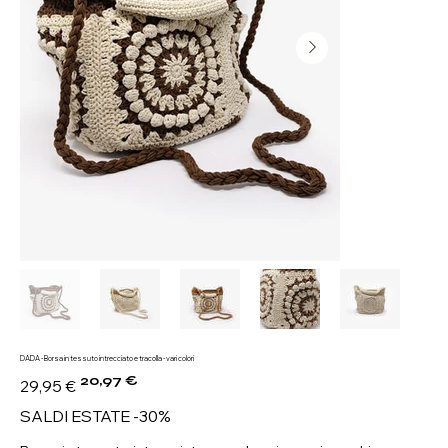
DADA - Borsa in tessuto intrecciato e tracolla - vari colori
20,97 €
Prezzo
Prezzo
29,95 €
originale
scontato
SALDI ESTATE -30%