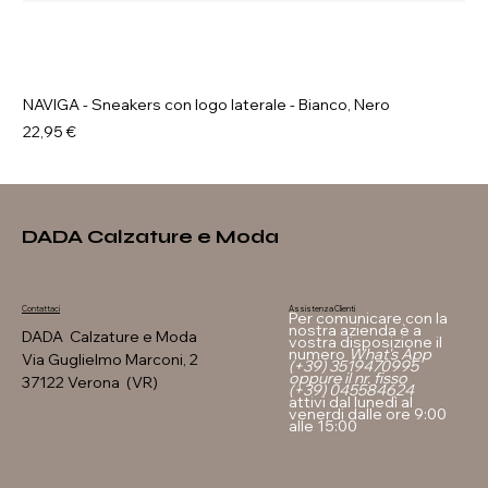
NAVIGA - Sneakers con logo laterale - Bianco, Nero
Prezzo
22,95 €
DADA Calzature e Moda
Assistenza Clienti
Contattaci
Per comunicare con la
nostra azienda è a
DADA Calzature e Moda
vostra disposizione il
numero
What's App
Via Guglielmo Marconi, 2
(+39) 3519470995
oppure il nr. fisso
37122 Verona (VR)
(+39) 045584624
attivi dal lunedì al
venerdi dalle ore 9:00
alle 15:00