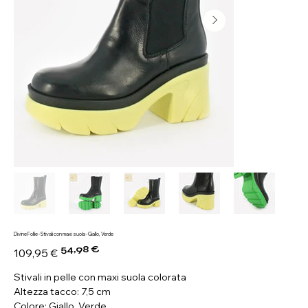
Divine Follie - Stivali con maxi suola - Giallo, Verde
54,98 €
Prezzo
Prezzo
109,95 €
originale
scontato
Stivali in pelle con maxi suola colorata
Altezza tacco: 7,5 cm
Colore: Giallo, Verde