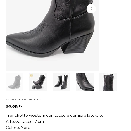
GALIA - Tronchetto western con tacco
39,95 €
Prezzo
Tronchetto western con tacco e cerniera laterale.
Altezza tacco: 7 cm.
Colore: Nero