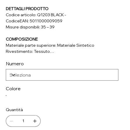
DETTAGLI PRODOTTO
Codice articolo: Q1203 BLACK -
CodiceEAN: 5011000009059
Misure disponibili: 35 – 39
COMPOSIZIONE
Materiale parte superiore: Materiale Sintetico
Rivestimento: Tessuto
Soletta: Materiale Sintetico
Numero
Suola: Materiale Sintetico
Colore
Quantità