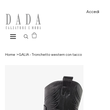
Spese di spedizione gratuite per ordini superiori a 39€ con pagame
Accedi
Home
>
GALIA - Tronchetto western con tacco