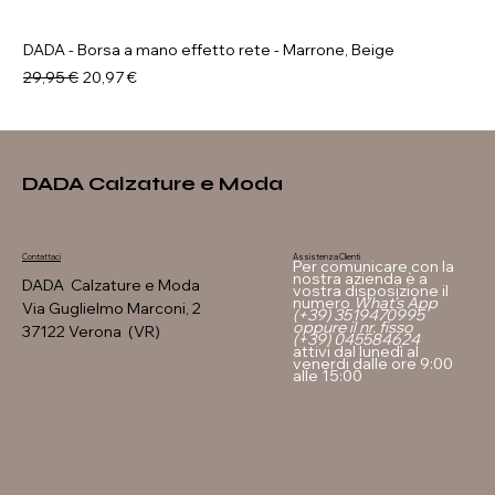
DADA - Borsa a mano effetto rete - Marrone, Beige
Prezzo regolare
Prezzo scontato
29,95 €
20,97 €
DADA Calzature e Moda
Assistenza Clienti
Contattaci
Per comunicare con la
nostra azienda è a
DADA Calzature e Moda
vostra disposizione il
numero
What's App
Via Guglielmo Marconi, 2
(+39) 3519470995
oppure il nr. fisso
37122 Verona (VR)
(+39) 045584624
attivi dal lunedì al
venerdi dalle ore 9:00
alle 15:00