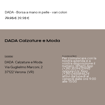
DADA - Borsa a mano in pelle - vari colori
Prezzo regolare
Prezzo scontato
79,95 €
39,98 €
DADA Calzature e Moda
Assistenza Clienti
Contattaci
Per comunicare con la
nostra azienda è a
DADA Calzature e Moda
vostra disposizione il
numero
What's App
Via Guglielmo Marconi, 2
(+39) 3519470995
oppure il nr. fisso
37122 Verona (VR)
(+39) 045584624
attivi dal lunedì al
venerdi dalle ore 9:00
alle 15:00