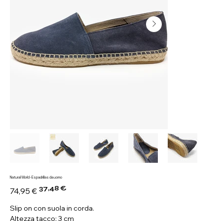
Natural World - Espadrillas da uomo
37,48 €
Prezzo
Prezzo
74,95 €
originale
scontato
Slip on con suola in corda.
Altezza tacco: 3 cm