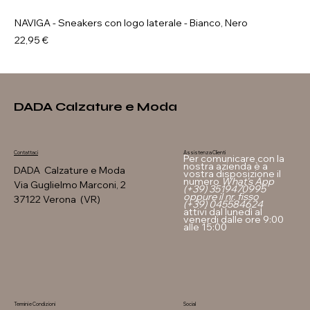
NAVIGA - Sneakers con logo laterale - Bianco, Nero
Prezzo
22,95 €
DADA Calzature e Moda
Assistenza Clienti
Contattaci
Per comunicare con la
nostra azienda è a
DADA Calzature e Moda
vostra disposizione il
numero
What's App
Via Guglielmo Marconi, 2
(+39) 3519470995
oppure il nr. fisso
37122 Verona (VR)
(+39) 045584624
attivi dal lunedì al
venerdi dalle ore 9:00
alle 15:00
Termini e Condizioni
Social