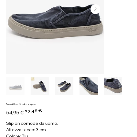
Natural World - Sneakers slip on
27,48 €
Prezzo
Prezzo
54,95 €
originale
scontato
Slip on comode da uomo.
Altezza tacco: 3 cm
Colore: Blu.