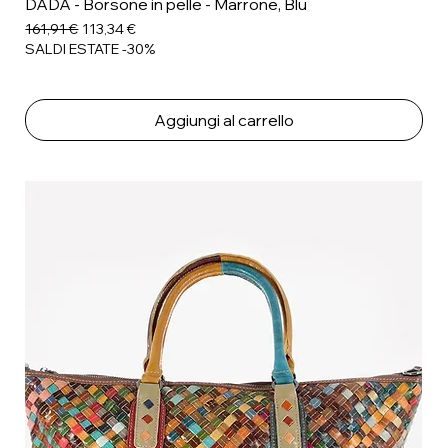
DADA - Borsone in pelle - Marrone, Blu
Prezzo regolare
Prezzo scontato
161,91 €
113,34 €
SALDI ESTATE -30%
Aggiungi al carrello