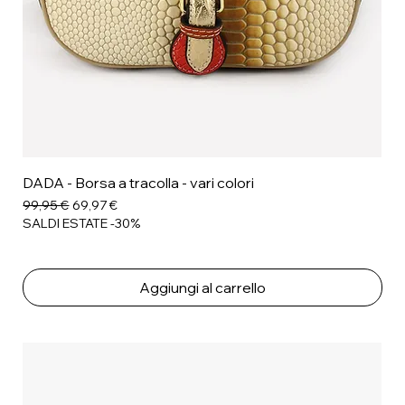
DADA - Borsa a tracolla - vari colori
Prezzo regolare
Prezzo scontato
99,95 €
69,97 €
SALDI ESTATE -30%
Aggiungi al carrello