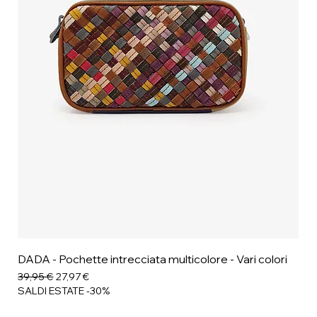
DADA - Pochette intrecciata multicolore - Vari colori
Prezzo regolare
Prezzo scontato
39,95 €
27,97 €
SALDI ESTATE -30%