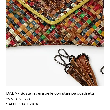
DADA - Busta in vera pelle con stampa quadretti
Prezzo regolare
Prezzo scontato
29,95 €
20,97 €
SALDI ESTATE -30%