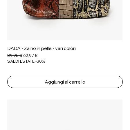
DADA - Zaino in pelle - vari colori
Prezzo regolare
Prezzo scontato
89,95 €
62,97 €
SALDI ESTATE -30%
Aggiungi al carrello