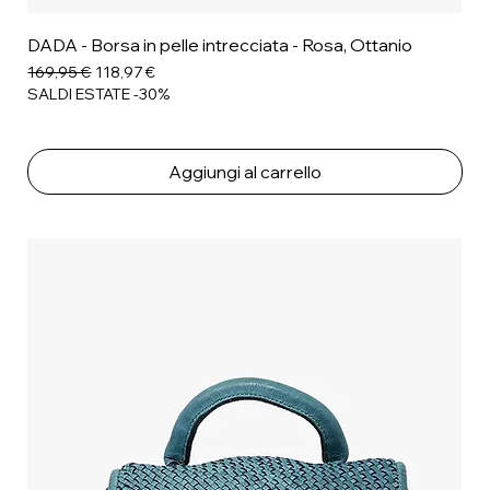
DADA - Borsa in pelle intrecciata - Rosa, Ottanio
Prezzo regolare
Prezzo scontato
169,95 €
118,97 €
SALDI ESTATE -30%
Aggiungi al carrello