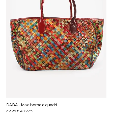
DADA - Maxi borsa a quadri
Prezzo regolare
Prezzo scontato
69,95 €
48,97 €