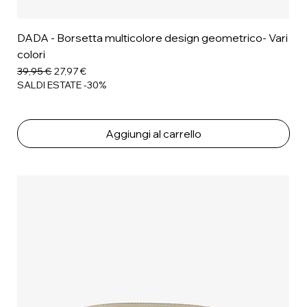
DADA - Borsetta multicolore design geometrico- Vari
colori
Prezzo regolare
Prezzo scontato
39,95 €
27,97 €
SALDI ESTATE -30%
Aggiungi al carrello