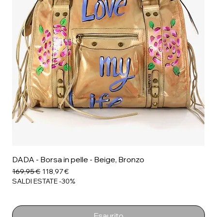
DADA - Borsa in pelle - Beige, Bronzo
Prezzo regolare
Prezzo scontato
169,95 €
118,97 €
SALDI ESTATE -30%
Esaurito