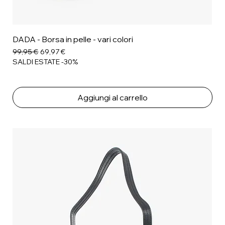
DADA - Borsa in pelle - vari colori
Prezzo regolare
Prezzo scontato
99,95 €
69,97 €
SALDI ESTATE -30%
Aggiungi al carrello