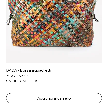
DADA - Borsa a quadretti
Prezzo regolare
Prezzo scontato
74,95 €
52,47 €
SALDI ESTATE -30%
Aggiungi al carrello