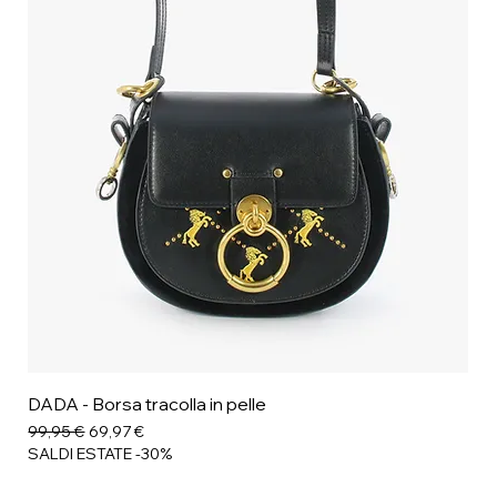
DADA - Borsa tracolla in pelle
Prezzo regolare
Prezzo scontato
99,95 €
69,97 €
SALDI ESTATE -30%