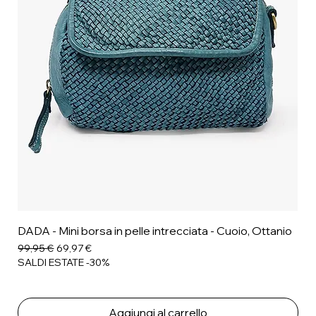
DADA - Mini borsa in pelle intrecciata - Cuoio, Ottanio
Prezzo regolare
Prezzo scontato
99,95 €
69,97 €
SALDI ESTATE -30%
Aggiungi al carrello