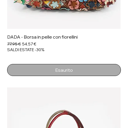
DADA - Borsa in pelle con fiorellini
Prezzo regolare
Prezzo scontato
77,95 €
54,57 €
SALDI ESTATE -30%
Esaurito