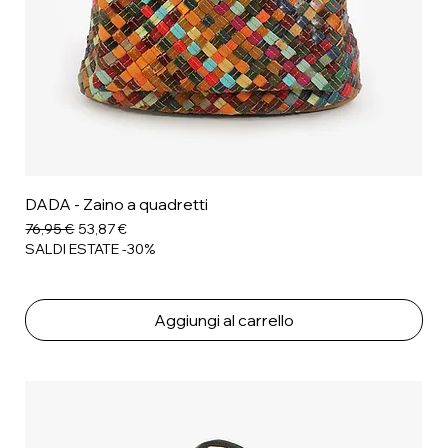
DADA - Zaino a quadretti
Prezzo regolare
Prezzo scontato
76,95 €
53,87 €
SALDI ESTATE -30%
Aggiungi al carrello