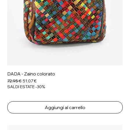
DADA - Zaino colorato
Prezzo regolare
Prezzo scontato
72,95 €
51,07 €
SALDI ESTATE -30%
Aggiungi al carrello