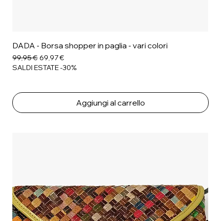
DADA - Borsa shopper in paglia - vari colori
Prezzo regolare
Prezzo scontato
99,95 €
69,97 €
SALDI ESTATE -30%
Aggiungi al carrello