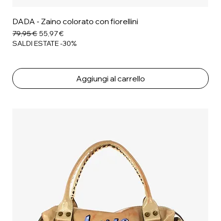
DADA - Zaino colorato con fiorellini
Prezzo regolare
Prezzo scontato
79,95 €
55,97 €
SALDI ESTATE -30%
Aggiungi al carrello