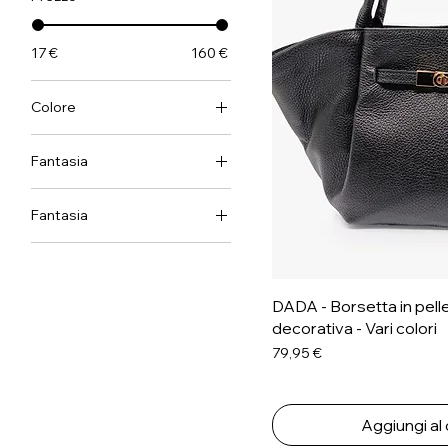
17 €
160 €
Colore
Fantasia
Fantasia
Floreale
Geometrica
DADA - Borsetta in pelle
Intreccio
decorativa - Vari colori
Multicolor
Prezzo
79,95 €
Tricolore
Aggiungi al 