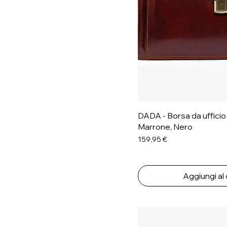
DADA - Borsa da ufficio
Marrone, Nero
Prezzo
159,95 €
Aggiungi al 