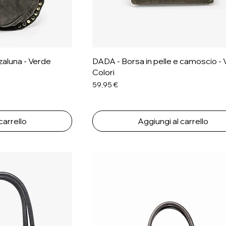
aluna - Verde
DADA - Borsa in pelle e camoscio - V
Colori
Prezzo
59,95 €
carrello
Aggiungi al carrello