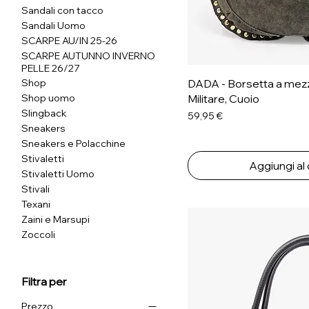
Sandali con tacco
Sandali Uomo
SCARPE AU/IN 25-26
SCARPE AUTUNNO INVERNO
PELLE 26/27
Shop
DADA - Borsetta a mezz
Shop uomo
Militare, Cuoio
Slingback
Prezzo
59,95 €
Sneakers
Sneakers e Polacchine
Stivaletti
Aggiungi al 
Stivaletti Uomo
Stivali
Texani
Zaini e Marsupi
Zoccoli
Filtra per
Prezzo