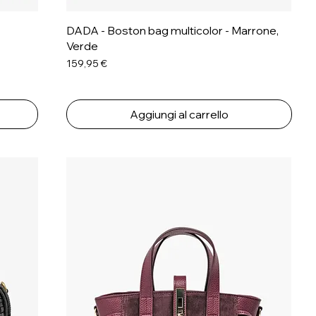
DADA - Boston bag multicolor - Marrone,
Verde
Prezzo
159,95 €
Aggiungi al carrello