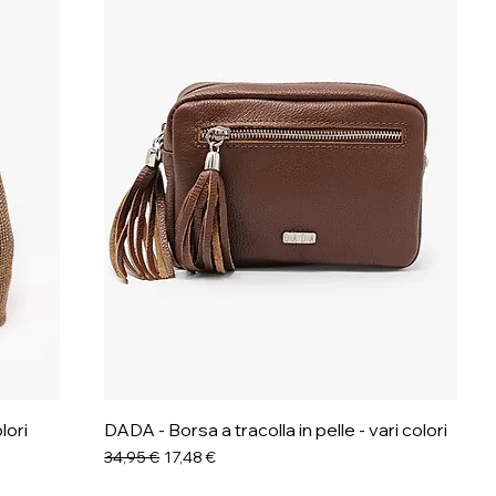
lori
DADA - Borsa a tracolla in pelle - vari colori
Prezzo regolare
Prezzo scontato
34,95 €
17,48 €