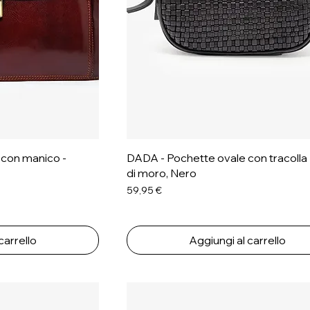
 con manico -
DADA - Pochette ovale con tracolla 
di moro, Nero
Prezzo
59,95 €
carrello
Aggiungi al carrello