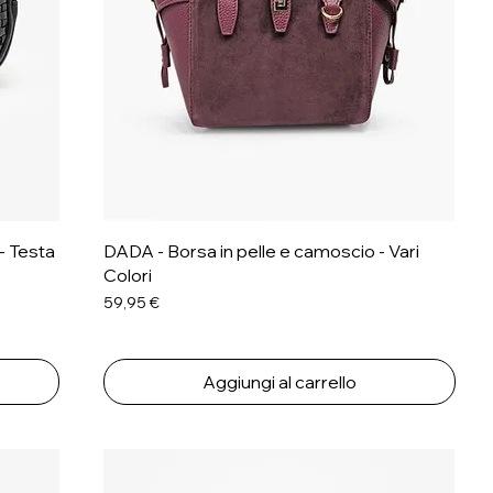
- Testa
DADA - Borsa in pelle e camoscio - Vari
Colori
Prezzo
59,95 €
Aggiungi al carrello