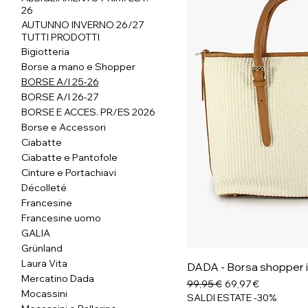
26
AUTUNNO INVERNO 26/27
TUTTI PRODOTTI
Bigiotteria
Borse a mano e Shopper
BORSE A/I 25-26
BORSE A/I 26-27
BORSE E ACCES. PR/ES 2026
Borse e Accessori
Ciabatte
Ciabatte e Pantofole
Cinture e Portachiavi
Décolleté
Francesine
Francesine uomo
GALIA
Grünland
Laura Vita
DADA - Borsa shopper in 
Mercatino Dada
Prezzo regolare
Prezzo scontato
99,95 €
69,97 €
Mocassini
SALDI ESTATE -30%