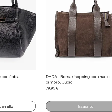
 con fibbia
DADA - Borsa shopping con manici 
di moro, Cuoio
Prezzo
79,95 €
carrello
Esaurito