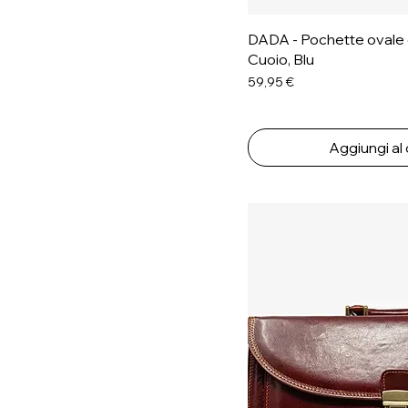
DADA - Pochette ovale c
Cuoio, Blu
Prezzo
59,95 €
Aggiungi al 