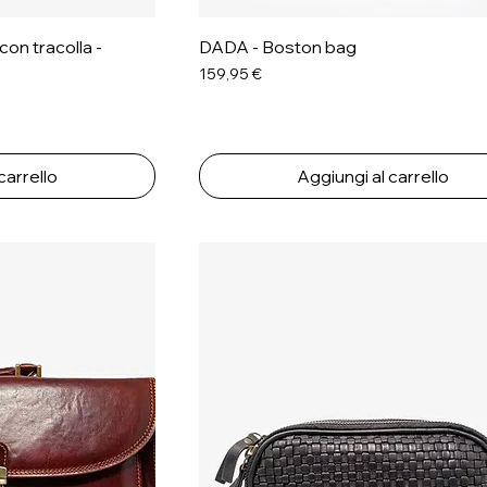
on tracolla -
DADA - Boston bag
Prezzo
159,95 €
carrello
Aggiungi al carrello