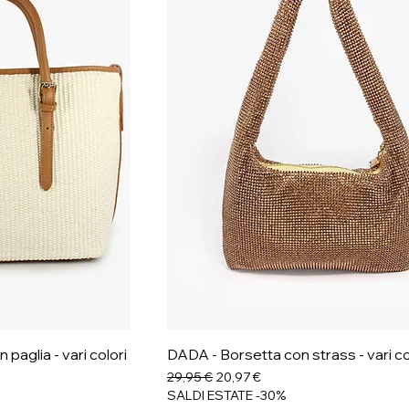
paglia - vari colori
DADA - Borsetta con strass - vari co
Prezzo regolare
Prezzo scontato
29,95 €
20,97 €
SALDI ESTATE -30%