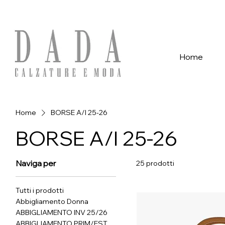
Spese di spedizione gratuite per ordini superiori a 39€ con pagame
Home
Home
BORSE A/I 25-26
BORSE A/I 25-26
Naviga per
25 prodotti
Tutti i prodotti
Abbigliamento Donna
ABBIGLIAMENTO INV 25/26
ABBIGLIAMENTO PRIM/EST.