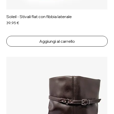
Soleil - Stivali flat con fibbia laterale
Prezzo
39,95 €
Aggiungi al carrello