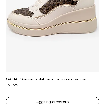
GALIA - Sneakers platform con monogramma
Prezzo
35,95 €
Aggiungi al carrello