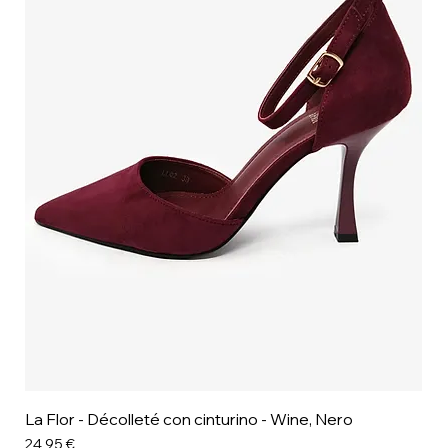
La Flor - Décolleté con cinturino - Wine, Nero
Prezzo
24,95 €