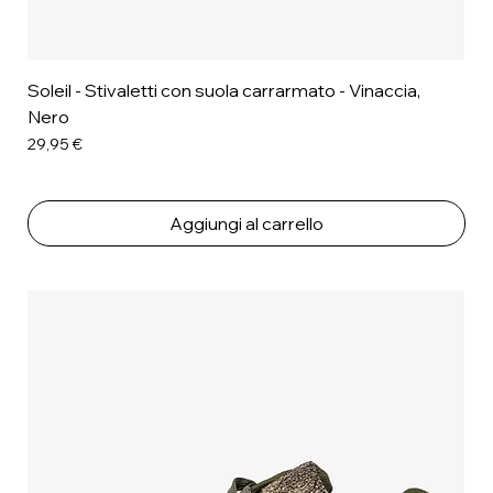
Soleil - Stivaletti con suola carrarmato - Vinaccia,
Nero
Prezzo
29,95 €
Aggiungi al carrello