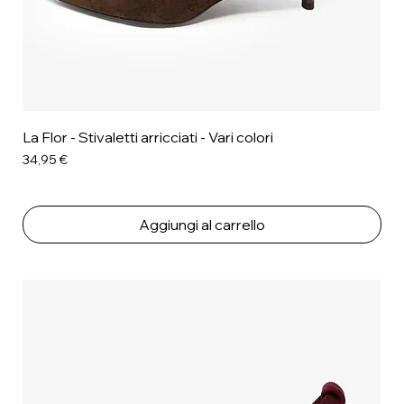
La Flor - Stivaletti arricciati - Vari colori
Prezzo
34,95 €
Aggiungi al carrello