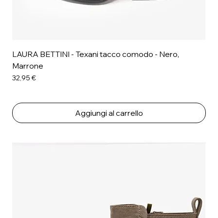
LAURA BETTINI - Texani tacco comodo - Nero,
Marrone
Prezzo
32,95 €
Aggiungi al carrello