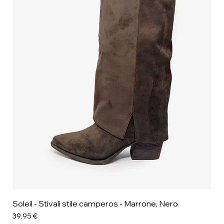
Soleil - Stivali stile camperos - Marrone, Nero
Prezzo
39,95 €