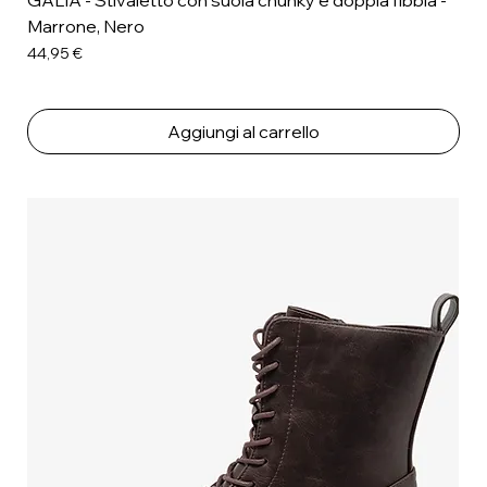
Marrone, Nero
Prezzo
44,95 €
Aggiungi al carrello