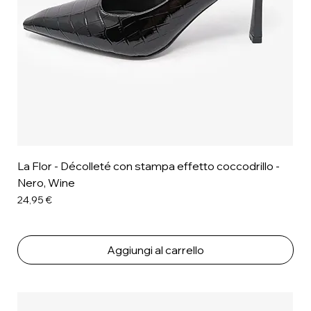
La Flor - Décolleté con stampa effetto coccodrillo -
Nero, Wine
Prezzo
24,95 €
Aggiungi al carrello