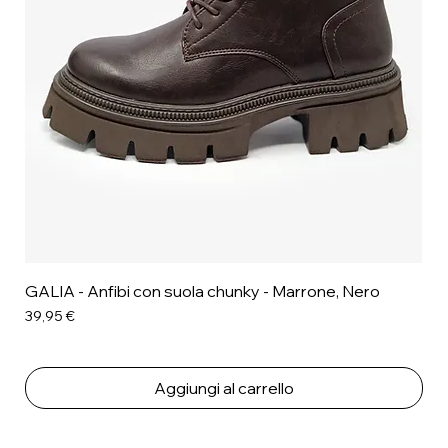
GALIA - Anfibi con suola chunky - Marrone, Nero
Prezzo
39,95 €
Aggiungi al carrello