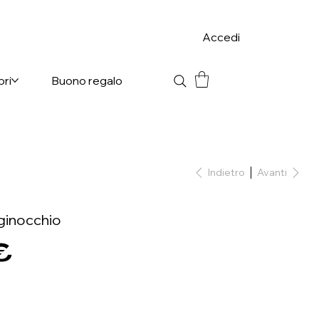
Accedi
ori
Buono regalo
Indietro
Avanti
l ginocchio
€