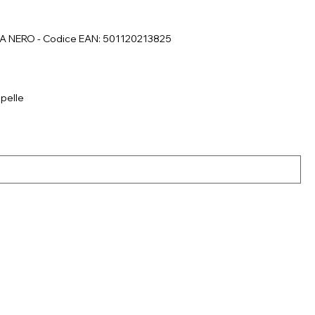
BRA NERO - Codice EAN: 501120213825
lpelle