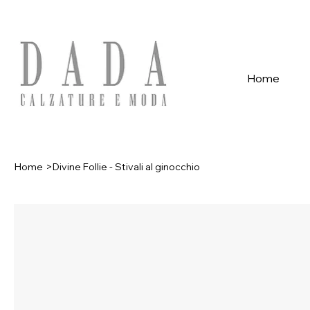
Spese di spedizione gratuite per ordini superiori a 39€ con pagame
Home
Home
>
Divine Follie - Stivali al ginocchio