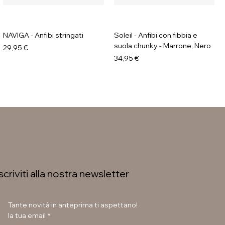
NAVIGA - Anfibi stringati
Soleil - Anfibi con fibbia e
suola chunky - Marrone, Nero
Prezzo
29,95 €
Prezzo
34,95 €
Iscriviti alla nostra newsletter
Tante novità in anteprima ti aspettano!
la tua email
*
LAURA BETTINI - Texani tacco
GAVI - Stivaletti con fibbia e