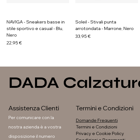
NAVIGA - Sneakers basse in
Soleil - Stivali punta
stile sportivo e casual - Blu,
arrotondata - Marrone, Nero
Nero
Prezzo
33,95 €
Prezzo
22,95 €
DADA Calzatur
Assistenza Clienti
Termini e Condizioni
Per comunicare con la
Domande Frequenti
nostra azienda è a vostra
Termini e Condizioni
Privacy e Cookie Policy
disposizione il numero
GALIA - Sneakers platform
GAVI - Anfibi con suola
Soleil - Stivali con fibbia
Soleil - Stivali flat con fibbia