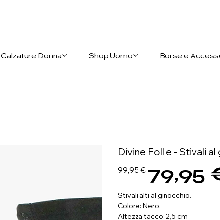
nto anticipato
Calzature Donna
Shop Uomo
Borse e Access
Divine Follie - Stivali a
79,95 
Prezzo
Prezzo
99,95 €
originale
scontato
Stivali alti al ginocchio.
Colore: Nero.
Altezza tacco: 2,5 cm