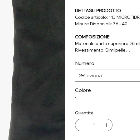
DETTAGLI PRODOTTO
Codice articolo: 113 MICROFI
Misure Disponibili: 36 - 40
COMPOSIZIONE
Materiale parte superiore: Simi
Rivestimento: Similpelle
Soletta: Vera Pelle
Numero
Suola: Materiale Sintetico
Colore
Quantità